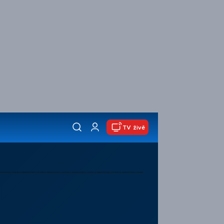
TV živě