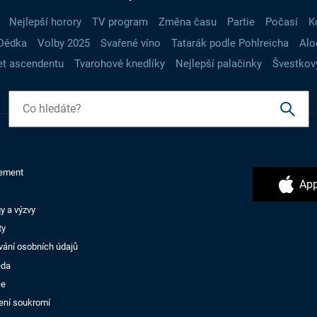
Nejlepší horory
TV program
Změna času
Partie
Počasí
K
Dědka
Volby 2025
Svařené víno
Tatarák podle Pohlreicha
Alo
t ascendentu
Tvarohové knedlíky
Nejlepší palačinky
Švestkov
ement
App
y a výzvy
ty
vání osobních údajů
ěda
ce
ení soukromí