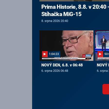
Prima Historie, 8.8. v 20:40 
Stíhačka MiG-15
8. srpna 2026 20:40
1:04:23
50:
NOVÝ DEN, 6.8. v 06:48
NOVÝ D
6. srpna 2026 06:48
6. srpna