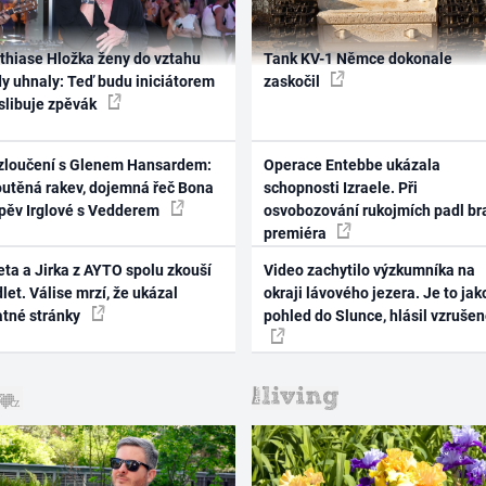
thiase Hložka ženy do vztahu
Tank KV-1 Němce dokonale
dy uhnaly: Teď budu iniciátorem
zaskočil
 slibuje zpěvák
zloučení s Glenem Hansardem:
Operace Entebbe ukázala
outěná rakev, dojemná řeč Bona
schopnosti Izraele. Při
zpěv Irglové s Vedderem
osvobozování rukojmích padl br
premiéra
ta a Jirka z AYTO spolu zkouší
Video zachytilo výzkumníka na
let. Válise mrzí, že ukázal
okraji lávového jezera. Je to jak
atné stránky
pohled do Slunce, hlásil vzruše