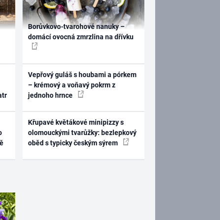
Borůvkovo-tvarohové nanuky –
domácí ovocná zmrzlina na dřívku
Vepřový guláš s houbami a pórkem
– krémový a voňavý pokrm z
atr
jednoho hrnce
Křupavé květákové minipizzy s
o
olomouckými tvarůžky: bezlepkový
ně
oběd s typicky českým sýrem