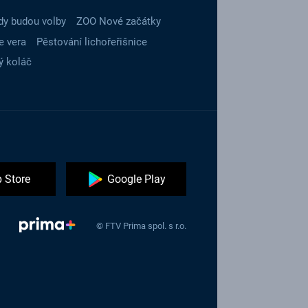
dy budou volby
ZOO Nové začátky
e vera
Pěstování lichořeřišnice
ý koláč
 Store
Google Play
© FTV Prima spol. s r.o.