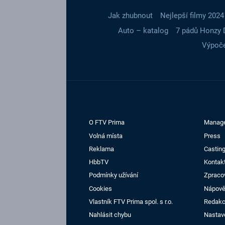
Jak zhubnout
Nejlepší filmy 2024
Auto – katalog
7 pádů Honzy 
Výpoče
O FTV Prima
Manag
Volná místa
Press
Reklama
Casting
HbbTV
Kontak
Podmínky užívání
Zpraco
Cookies
Nápov
Vlastník FTV Prima spol. s r.o.
Redak
Nahlásit chybu
Nastav