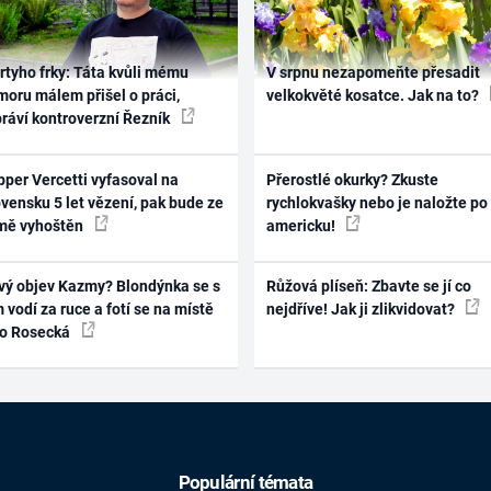
rtyho frky: Táta kvůli mému
V srpnu nezapomeňte přesadit
oru málem přišel o práci,
velkokvěté kosatce. Jak na to?
práví kontroverzní Řezník
per Vercetti vyfasoval na
Přerostlé okurky? Zkuste
vensku 5 let vězení, pak bude ze
rychlokvašky nebo je naložte po
mě vyhoštěn
americku!
vý objev Kazmy? Blondýnka se s
Růžová plíseň: Zbavte se jí co
 vodí za ruce a fotí se na místě
nejdříve! Jak ji zlikvidovat?
ko Rosecká
Populární témata