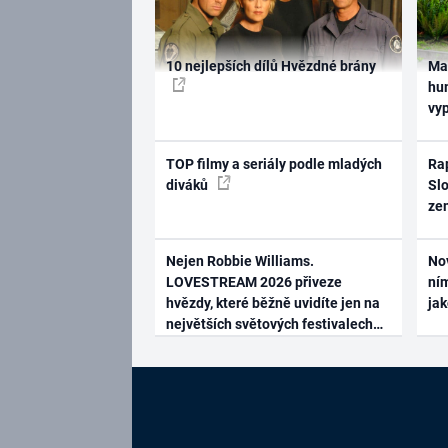
10 nejlepších dílů Hvězdné brány
Ma
hum
vy
TOP filmy a seriály podle mladých
Rap
diváků
Slo
ze
Nejen Robbie Williams.
No
LOVESTREAM 2026 přiveze
ním
hvězdy, které běžně uvidíte jen na
ja
největších světových festivalech