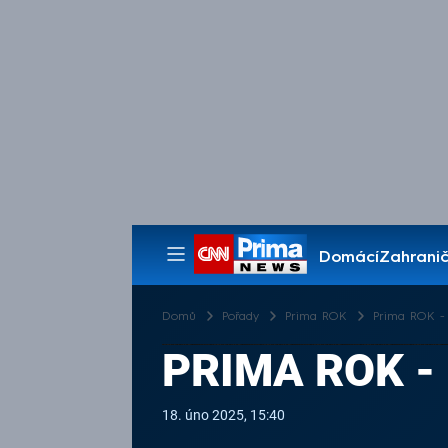
Domácí
Zahranič
Pořady
Domů
Pořady
Prima ROK
Prima ROK - 1
PRIMA ROK - 
18. úno 2025, 15:40