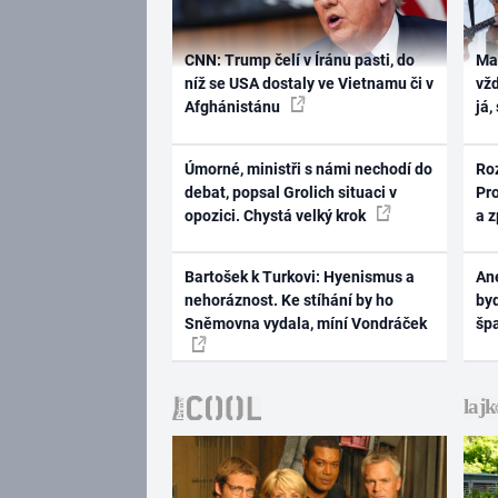
CNN: Trump čelí v Íránu pasti, do
Ma
níž se USA dostaly ve Vietnamu či v
vž
Afghánistánu
já,
Úmorné, ministři s námi nechodí do
Ro
debat, popsal Grolich situaci v
Pr
opozici. Chystá velký krok
a 
Bartošek k Turkovi: Hyenismus a
Ane
nehoráznost. Ke stíhání by ho
byd
Sněmovna vydala, míní Vondráček
šp