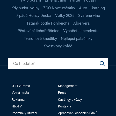
TV program
Změna času
Partie
Počasí
Kdy budou volby
ZOO Nové začátky
Auto – katalog
7 pádů Honzy Dědka
Volby 2025
Svařené víno
Tatarák podle Pohlreicha
Aloe vera
Pěstování lichořeřišnice
Výpočet ascendentu
Tvarohové knedlíky
Nejlepší palačinky
Švestkový koláč
O FTV Prima
Management
Volná místa
Press
Reklama
Castingy a výzvy
HbbTV
Kontakty
Podmínky užívání
Zpracování osobních údajů