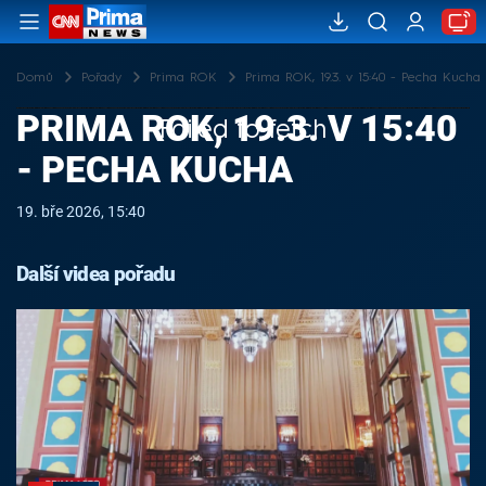
Domů
Pořady
Prima ROK
Prima ROK, 19.3. v 15:40 - Pecha Kucha
PRIMA ROK, 19.3. V 15:40
Failed to fetch
- PECHA KUCHA
19. bře 2026, 15:40
Další videa pořadu