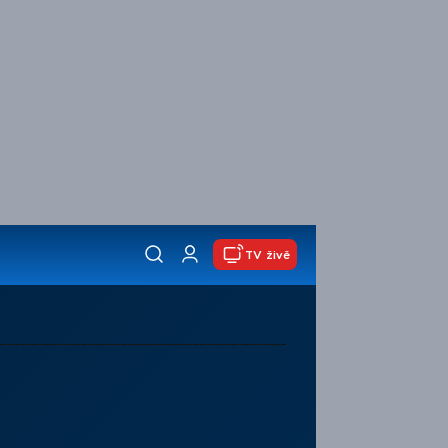
TV živě