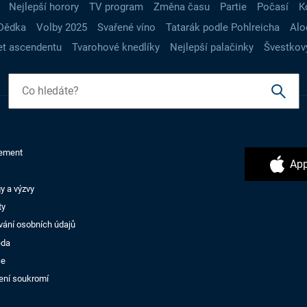
Nejlepší horory
TV program
Změna času
Partie
Počasí
K
Dědka
Volby 2025
Svařené víno
Tatarák podle Pohlreicha
Alo
t ascendentu
Tvarohové knedlíky
Nejlepší palačinky
Švestkov
ement
App
y a výzvy
ty
vání osobních údajů
ěda
ce
ení soukromí