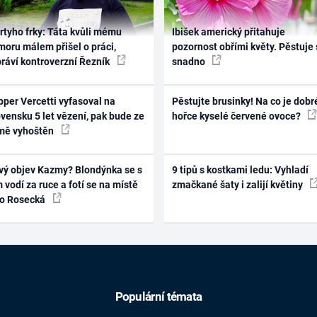
rtyho frky: Táta kvůli mému
Ibišek americký přitahuje
oru málem přišel o práci,
pozornost obřími květy. Pěstuje 
práví kontroverzní Řezník
snadno
per Vercetti vyfasoval na
Pěstujte brusinky! Na co je dobr
vensku 5 let vězení, pak bude ze
hořce kyselé červené ovoce?
mě vyhoštěn
vý objev Kazmy? Blondýnka se s
9 tipů s kostkami ledu: Vyhladí
 vodí za ruce a fotí se na místě
zmačkané šaty i zalijí květiny
ko Rosecká
Populární témata