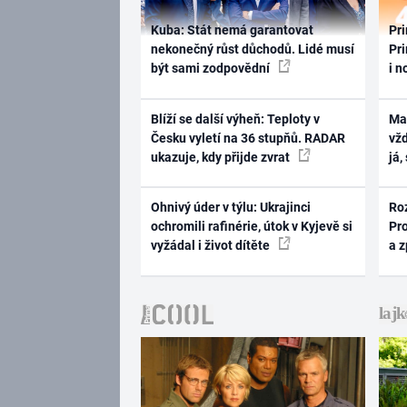
Kuba: Stát nemá garantovat
Pri
nekonečný růst důchodů. Lidé musí
Pri
být sami zodpovědní
i n
Blíží se další výheň: Teploty v
Ma
Česku vyletí na 36 stupňů. RADAR
vž
ukazuje, kdy přijde zvrat
já,
Ohnivý úder v týlu: Ukrajinci
Ro
ochromili rafinérie, útok v Kyjevě si
Pr
vyžádal i život dítěte
a 