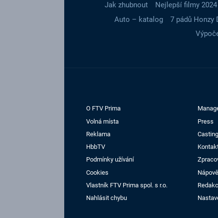
Jak zhubnout
Nejlepší filmy 2024
Auto – katalog
7 pádů Honzy 
Výpoče
O FTV Prima
Manag
Volná místa
Press
Reklama
Casting
HbbTV
Kontak
Podmínky užívání
Zpraco
Cookies
Nápov
Vlastník FTV Prima spol. s r.o.
Redak
Nahlásit chybu
Nastav