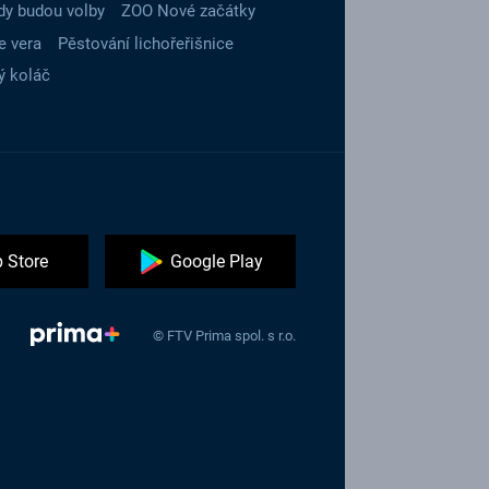
dy budou volby
ZOO Nové začátky
e vera
Pěstování lichořeřišnice
ý koláč
 Store
Google Play
© FTV Prima spol. s r.o.