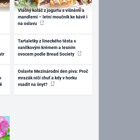
Vláčný koláč z jogurtu s višněmi a
mandlemi – letní moučník ke kávě i
na oslavu
Tartaletky z lineckého těsta s
vanilkovým krémem a lesním
atr
ovocem podle Bread Society
Oslavte Mezinárodní den piva: Proč
o
mrazák ničí chuť a kdy v horku
ně
vsadit na šnyt?