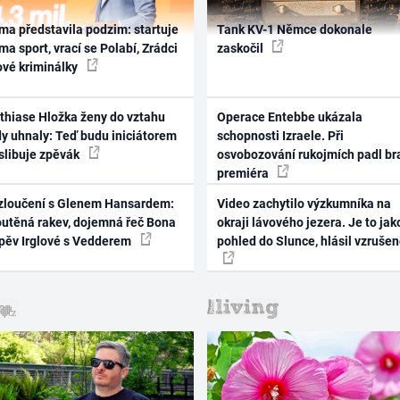
ma představila podzim: startuje
Tank KV-1 Němce dokonale
ma sport, vrací se Polabí, Zrádci
zaskočil
ové kriminálky
thiase Hložka ženy do vztahu
Operace Entebbe ukázala
dy uhnaly: Teď budu iniciátorem
schopnosti Izraele. Při
 slibuje zpěvák
osvobozování rukojmích padl br
premiéra
zloučení s Glenem Hansardem:
Video zachytilo výzkumníka na
outěná rakev, dojemná řeč Bona
okraji lávového jezera. Je to jak
zpěv Irglové s Vedderem
pohled do Slunce, hlásil vzruše