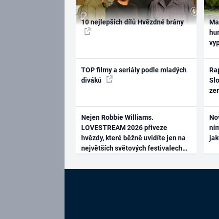
10 nejlepších dílů Hvězdné brány
Ma
hum
vy
TOP filmy a seriály podle mladých
Rap
diváků
Slo
ze
Nejen Robbie Williams.
No
LOVESTREAM 2026 přiveze
ním
hvězdy, které běžně uvidíte jen na
ja
největších světových festivalech