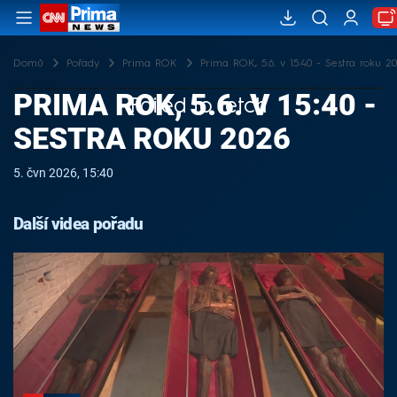
Domů
Pořady
Prima ROK
Prima ROK, 5.6. v 15:40 - Sestra roku 2
PRIMA ROK, 5.6. V 15:40 -
Failed to fetch
SESTRA ROKU 2026
5. čvn 2026, 15:40
Další videa pořadu