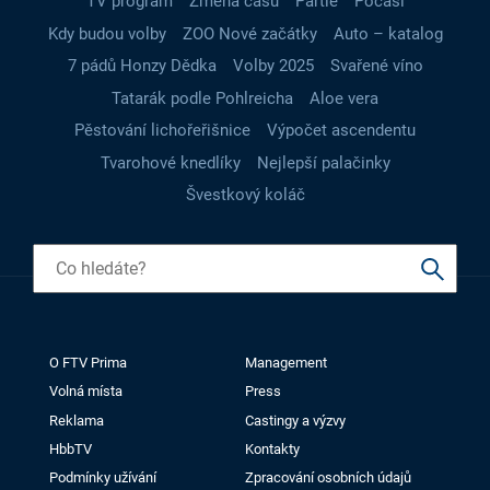
TV program
Změna času
Partie
Počasí
Kdy budou volby
ZOO Nové začátky
Auto – katalog
7 pádů Honzy Dědka
Volby 2025
Svařené víno
Tatarák podle Pohlreicha
Aloe vera
Pěstování lichořeřišnice
Výpočet ascendentu
Tvarohové knedlíky
Nejlepší palačinky
Švestkový koláč
O FTV Prima
Management
Volná místa
Press
Reklama
Castingy a výzvy
HbbTV
Kontakty
Podmínky užívání
Zpracování osobních údajů