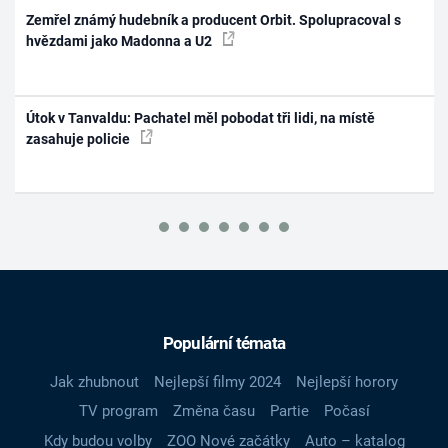
Zemřel známý hudebník a producent Orbit. Spolupracoval s
hvězdami jako Madonna a U2
Útok v Tanvaldu: Pachatel měl pobodat tři lidi, na místě
zasahuje policie
Populární témata
Jak zhubnout
Nejlepší filmy 2024
Nejlepší horory
TV program
Změna času
Partie
Počasí
Kdy budou volby
ZOO Nové začátky
Auto – katalog