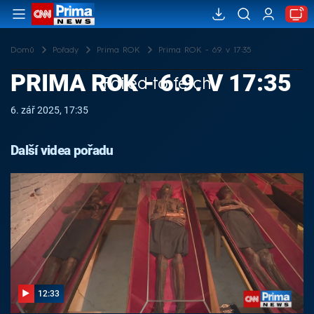
Domů
Pořady
Prima ROK
Prima ROK - 6.9. v 17:35
PRIMA ROK - 6.9. V 17:35
Failed to fetch
6. zář 2025, 17:35
Další videa pořadu
12:33