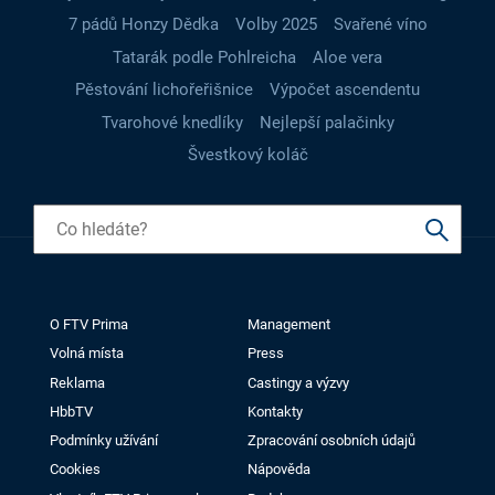
7 pádů Honzy Dědka
Volby 2025
Svařené víno
Tatarák podle Pohlreicha
Aloe vera
Pěstování lichořeřišnice
Výpočet ascendentu
Tvarohové knedlíky
Nejlepší palačinky
Švestkový koláč
O FTV Prima
Management
Volná místa
Press
Reklama
Castingy a výzvy
HbbTV
Kontakty
Podmínky užívání
Zpracování osobních údajů
Cookies
Nápověda