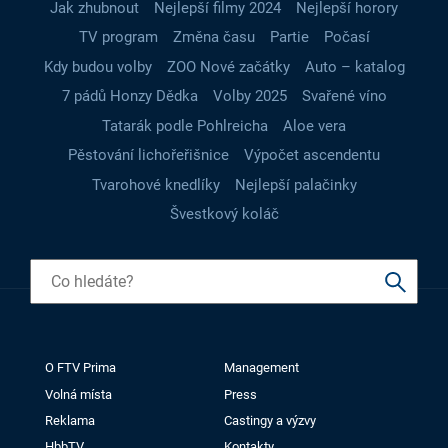
Jak zhubnout
Nejlepší filmy 2024
Nejlepší horory
TV program
Změna času
Partie
Počasí
Kdy budou volby
ZOO Nové začátky
Auto – katalog
7 pádů Honzy Dědka
Volby 2025
Svařené víno
Tatarák podle Pohlreicha
Aloe vera
Pěstování lichořeřišnice
Výpočet ascendentu
Tvarohové knedlíky
Nejlepší palačinky
Švestkový koláč
O FTV Prima
Management
Volná místa
Press
Reklama
Castingy a výzvy
HbbTV
Kontakty