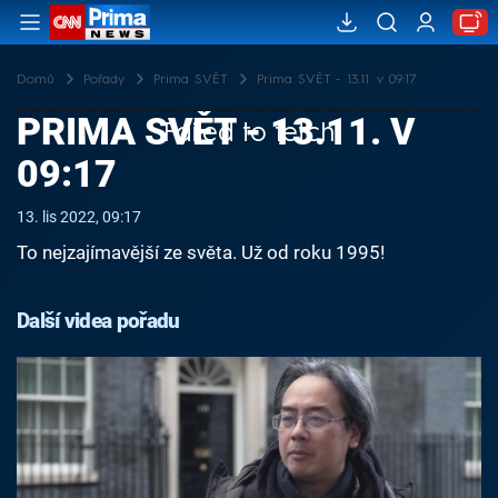
Domů
Pořady
Prima SVĚT
Prima SVĚT - 13.11. v 09:17
PRIMA SVĚT - 13.11. V
Failed to fetch
09:17
13. lis 2022, 09:17
To nejzajímavější ze světa. Už od roku 1995!
Další videa pořadu