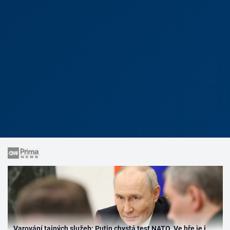
Varování tajných služeb: Putin chystá test NATO. Ve hře je i