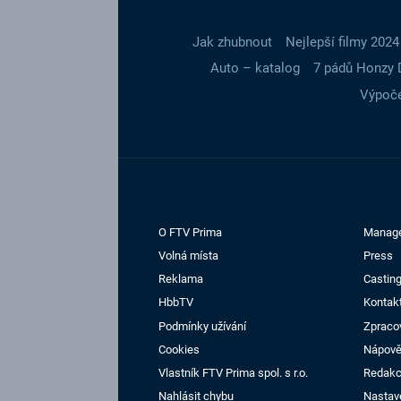
Jak zhubnout
Nejlepší filmy 2024
Auto – katalog
7 pádů Honzy 
Výpoče
O FTV Prima
Manag
Volná místa
Press
Reklama
Casting
HbbTV
Kontak
Podmínky užívání
Zpraco
Cookies
Nápov
Vlastník FTV Prima spol. s r.o.
Redak
Nahlásit chybu
Nastav