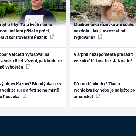
rtyho frky: Táta kvůli mému
Muchomůrku růžovku ani sucho
oru málem přišel o práci,
nezdolá! Jak ji rozeznat od
práví kontroverzní Řezník
tygrované?
per Vercetti vyfasoval na
V srpnu nezapomeňte přesadit
vensku 5 let vězení, pak bude ze
velkokvěté kosatce. Jak na to?
mě vyhoštěn
vý objev Kazmy? Blondýnka se s
Přerostlé okurky? Zkuste
 vodí za ruce a fotí se na místě
rychlokvašky nebo je naložte po
ko Rosecká
americku!