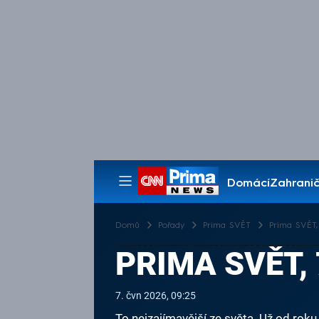
Domácí
Zahranič
Pořady
Domů
Pořady
Prima SVĚT
Prima SVĚT, 
PRIMA SVĚT, 
7. čvn 2026, 09:25
To nejzajímavější ze světa. Už od roku