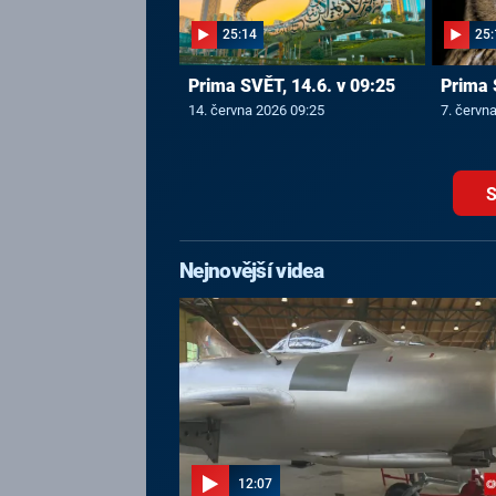
25:14
25:
Prima SVĚT, 14.6. v 09:25
Prima 
14. června 2026 09:25
7. červn
S
Nejnovější videa
12:07