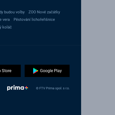
dy budou volby
ZOO Nové začátky
e vera
Pěstování lichořeřišnice
ý koláč
 Store
Google Play
© FTV Prima spol. s r.o.