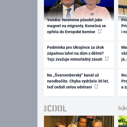
Vondra: Nesmíme působit jako
Pri
magnet na migranty. Konečná se
Pri
opřela do Evropské komise
i n
Podmínka pro Ukrajince za útok
Ma
zápalnou lahví na dům s dětmi?
vž
Tejc zvažuje mimořádný zásah
já,
Na „Švarcenberský“ kanál už
Ro
neodbočíte. Chyba vydržela 30 let,
Pr
teď ceduli celou odstraní
a 