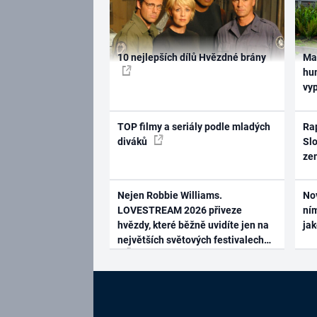
10 nejlepších dílů Hvězdné brány
Ma
hum
vy
TOP filmy a seriály podle mladých
Rap
diváků
Slo
ze
Nejen Robbie Williams.
No
LOVESTREAM 2026 přiveze
ním
hvězdy, které běžně uvidíte jen na
ja
největších světových festivalech