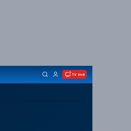
TV živě