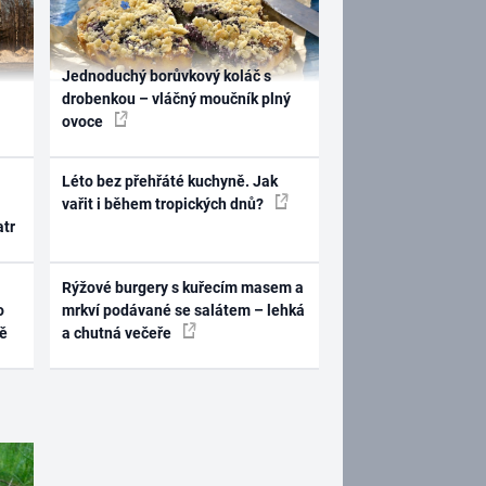
Jednoduchý borůvkový koláč s
drobenkou – vláčný moučník plný
ovoce
Léto bez přehřáté kuchyně. Jak
vařit i během tropických dnů?
atr
Rýžové burgery s kuřecím masem a
o
mrkví podávané se salátem – lehká
ně
a chutná večeře