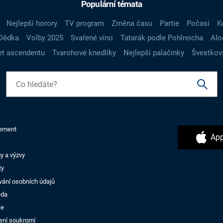
Populární témata
Nejlepší horory
TV program
Změna času
Partie
Počasí
K
Dědka
Volby 2025
Svařené víno
Tatarák podle Pohlreicha
Alo
t ascendentu
Tvarohové knedlíky
Nejlepší palačinky
Švestkov
ement
App
y a výzvy
ty
vání osobních údajů
ěda
ce
ení soukromí