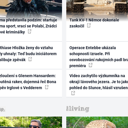
ma představila podzim: startuje
Tank KV-1 Němce dokonale
ma sport, vrací se Polabí, Zrádci
zaskočil
ové kriminálky
thiase Hložka ženy do vztahu
Operace Entebbe ukázala
dy uhnaly: Teď budu iniciátorem
schopnosti Izraele. Při
 slibuje zpěvák
osvobozování rukojmích padl br
premiéra
zloučení s Glenem Hansardem:
Video zachytilo výzkumníka na
outěná rakev, dojemná řeč Bona
okraji lávového jezera. Je to jak
zpěv Irglové s Vedderem
pohled do Slunce, hlásil vzruše