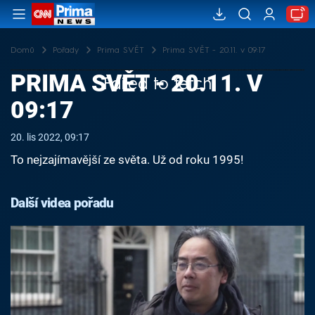
Domů
Pořady
Prima SVĚT
Prima SVĚT - 20.11. v 09:17
PRIMA SVĚT - 20.11. V
Failed to fetch
09:17
20. lis 2022, 09:17
To nejzajímavější ze světa. Už od roku 1995!
Další videa pořadu