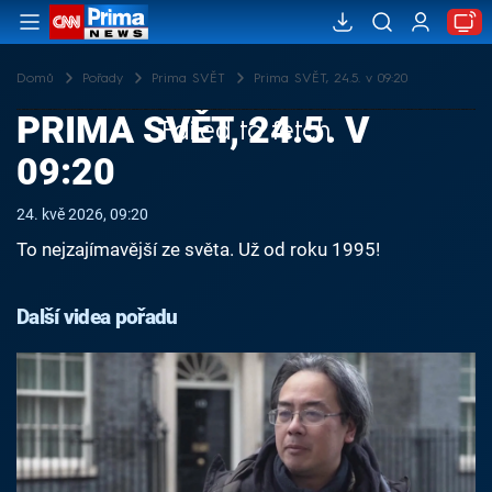
Domů
Pořady
Prima SVĚT
Prima SVĚT, 24.5. v 09:20
PRIMA SVĚT, 24.5. V
Failed to fetch
09:20
24. kvě 2026, 09:20
To nejzajímavější ze světa. Už od roku 1995!
Další videa pořadu