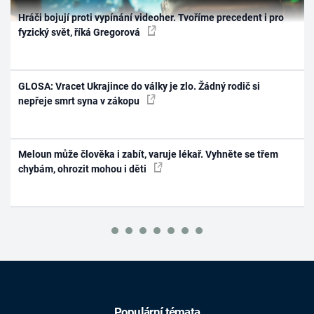
Hráči bojují proti vypínání videoher. Tvoříme precedent i pro
fyzický svět, říká Gregorová
GLOSA: Vracet Ukrajince do války je zlo. Žádný rodič si
nepřeje smrt syna v zákopu
Meloun může člověka i zabít, varuje lékař. Vyhněte se třem
chybám, ohrozit mohou i děti
Populární témata