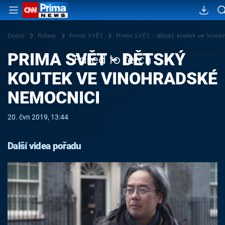
Domů
Pořady
Prima SVĚT
Prima SVĚT - dětský koutek ve Vinoh
PRIMA SVĚT - DĚTSKÝ
Failed to fetch
KOUTEK VE VINOHRADSKÉ
NEMOCNICI
20. čvn 2019, 13:44
Další videa pořadu