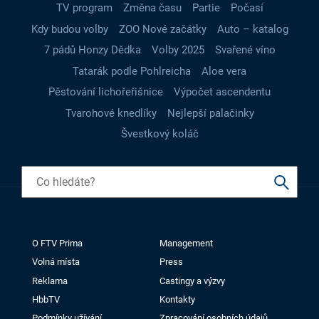
TV program
Změna času
Partie
Počasí
Kdy budou volby
ZOO Nové začátky
Auto – katalog
7 pádů Honzy Dědka
Volby 2025
Svařené víno
Tatarák podle Pohlreicha
Aloe vera
Pěstování lichořeřišnice
Výpočet ascendentu
Tvarohové knedlíky
Nejlepší palačinky
Švestkový koláč
O FTV Prima
Management
Volná místa
Press
Reklama
Castingy a výzvy
HbbTV
Kontakty
Podmínky užívání
Zpracování osobních údajů