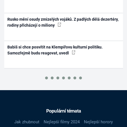
Rusko mění osudy zmizelých vojáků. Z padlých dělá dezertéry,
rodiny přicházejí o miliony
Babiš si chce posvítit na Klempířovu kulturní politiku.
Samozřejmě budu reagovat, uvedl
Populární témata
Jak zhubnout
Nejlepší filmy 2024
Nejlepší horory