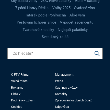
Kdy budou volby
ZOO Nové začátky
Auto – katalog
7 pádů Honzy Dědka
Volby 2025
Svařené víno
Tatarák podle Pohlreicha
Aloe vera
Pěstování lichořeřišnice
Výpočet ascendentu
Tvarohové knedlíky
Nejlepší palačinky
Švestkový koláč
O FTV Prima
Management
Volná místa
Press
Reklama
Castingy a výzvy
HbbTV
Kontakty
Podmínky užívání
Zpracování osobních údajů
Cookies
Nápověda