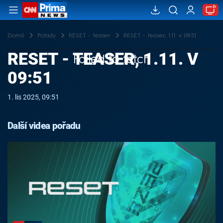
Domů
Pořady
RESET - teaser
RESET - teaser, 1.11. v 09:51
RESET - TEASER, 1.11. V
Failed to fetch
09:51
1. lis 2025, 09:51
Další videa pořadu