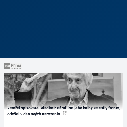
Zemřel spisovatel Vladimír Páral. Na jeho knihy se stály fronty,
odešel v den svých narozenin