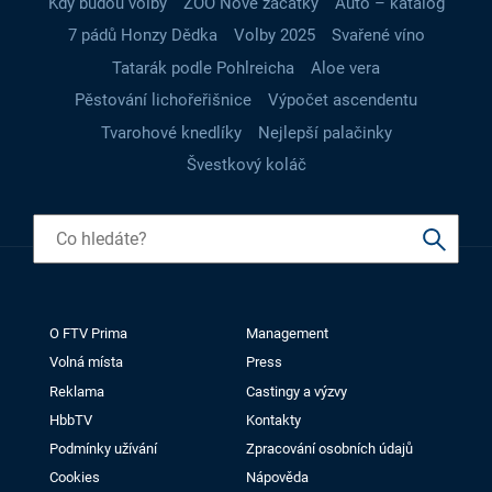
Kdy budou volby
ZOO Nové začátky
Auto – katalog
7 pádů Honzy Dědka
Volby 2025
Svařené víno
Tatarák podle Pohlreicha
Aloe vera
Pěstování lichořeřišnice
Výpočet ascendentu
Tvarohové knedlíky
Nejlepší palačinky
Švestkový koláč
O FTV Prima
Management
Volná místa
Press
Reklama
Castingy a výzvy
HbbTV
Kontakty
Podmínky užívání
Zpracování osobních údajů
Cookies
Nápověda