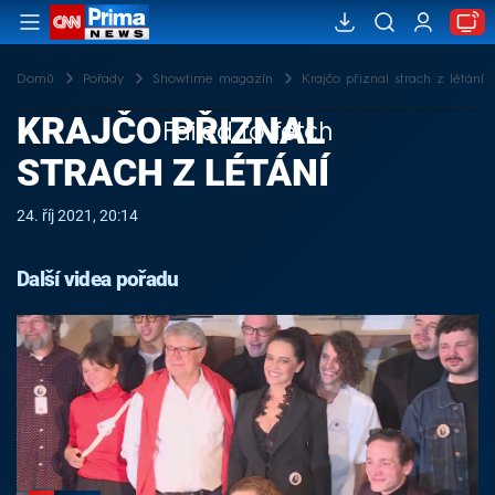
Domů
Pořady
Showtime magazín
Krajčo přiznal strach z létání
KRAJČO PŘIZNAL
Failed to fetch
STRACH Z LÉTÁNÍ
24. říj 2021, 20:14
Další videa pořadu