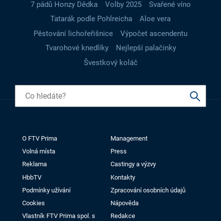
7 pádů Honzy Dědka
Volby 2025
Svařené víno
Tatarák podle Pohlreicha
Aloe vera
Pěstování lichořeřišnice
Výpočet ascendentu
Tvarohové knedlíky
Nejlepší palačinky
Švestkový koláč
O FTV Prima
Management
Volná místa
Press
Reklama
Castingy a výzvy
HbbTV
Kontakty
Podmínky užívání
Zpracování osobních údajů
Cookies
Nápověda
Vlastník FTV Prima spol. s
Redakce