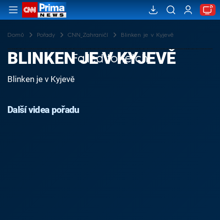
Domů
Pořady
CNN_Zahraničí
Blinken je v Kyjevě
BLINKEN JE V KYJEVĚ
Failed to fetch
Blinken je v Kyjevě
Další videa pořadu