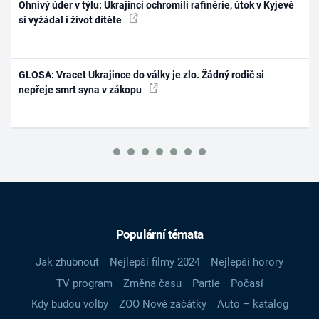
Ohnivý úder v týlu: Ukrajinci ochromili rafinérie, útok v Kyjevě
si vyžádal i život dítěte
GLOSA: Vracet Ukrajince do války je zlo. Žádný rodič si
nepřeje smrt syna v zákopu
Populární témata
Jak zhubnout
Nejlepší filmy 2024
Nejlepší horory
TV program
Změna času
Partie
Počasí
Kdy budou volby
ZOO Nové začátky
Auto – katalog