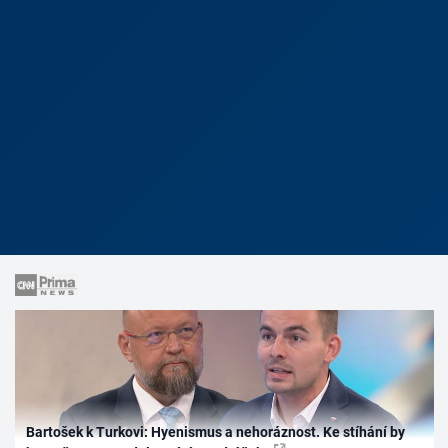
Bartošek k Turkovi: Hyenismus a nehoráznost. Ke stíhání by