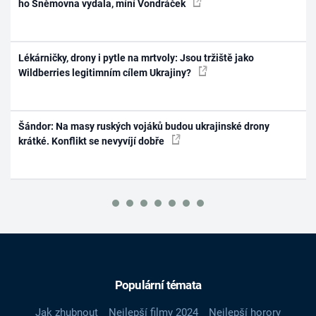
ho Sněmovna vydala, míní Vondráček
Lékárničky, drony i pytle na mrtvoly: Jsou tržiště jako
Wildberries legitimním cílem Ukrajiny?
Šándor: Na masy ruských vojáků budou ukrajinské drony
krátké. Konflikt se nevyvíjí dobře
Populární témata
Jak zhubnout
Nejlepší filmy 2024
Nejlepší horory