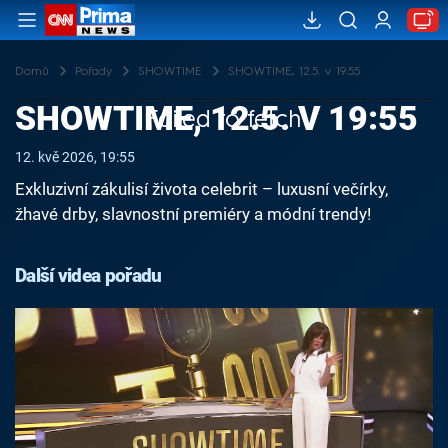
Domů
Pořady
SHOWTIME
SHOWTIME, 12.5. v 19:55
SHOWTIME, 12.5. V 19:55
Failed to fetch
12. kvě 2026, 19:55
Exkluzivní zákulisí života celebrit – luxusní večírky,
žhavé drby, slavnostní premiéry a módní trendy!
Další videa pořadu