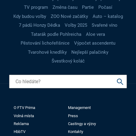
TV program
Změna času
Partie
Počasí
Kdy budou volby
ZOO Nové začátky
Auto – katalog
7 pádů Honzy Dědka
Volby 2025
Svařené víno
Tatarák podle Pohlreicha
Aloe vera
Pěstování lichořeřišnice
Výpočet ascendentu
Tvarohové knedlíky
Nejlepší palačinky
Švestkový koláč
O FTV Prima
Management
Volná místa
Press
Reklama
Castingy a výzvy
HbbTV
Kontakty