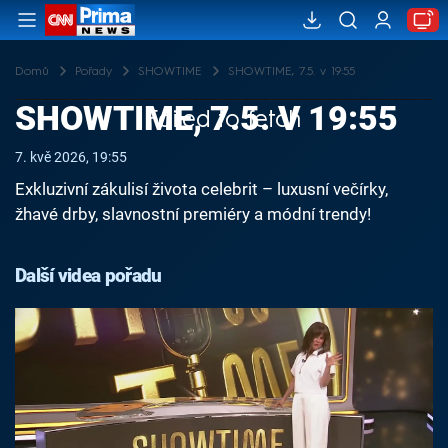
Domů
Pořady
SHOWTIME
SHOWTIME, 7.5. v 19:55
SHOWTIME, 7.5. V 19:55
Failed to fetch
7. kvě 2026, 19:55
Exkluzivní zákulisí života celebrit – luxusní večírky,
žhavé drby, slavnostní premiéry a módní trendy!
Další videa pořadu