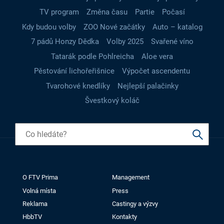
TV program
Změna času
Partie
Počasí
Kdy budou volby
ZOO Nové začátky
Auto – katalog
7 pádů Honzy Dědka
Volby 2025
Svařené víno
Tatarák podle Pohlreicha
Aloe vera
Pěstování lichořeřišnice
Výpočet ascendentu
Tvarohové knedlíky
Nejlepší palačinky
Švestkový koláč
O FTV Prima
Management
Volná místa
Press
Reklama
Castingy a výzvy
HbbTV
Kontakty