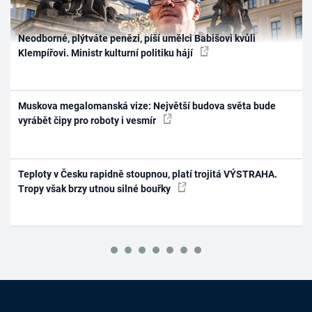
Neodborné, plýtváte penězi, píší umělci Babišovi kvůli
Klempířovi. Ministr kulturní politiku hájí
Muskova megalomanská vize: Největší budova světa bude
vyrábět čipy pro roboty i vesmír
Teploty v Česku rapidně stoupnou, platí trojitá VÝSTRAHA.
Tropy však brzy utnou silné bouřky