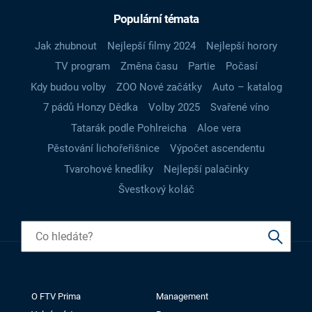
Populární témata
Jak zhubnout
Nejlepší filmy 2024
Nejlepší horory
TV program
Změna času
Partie
Počasí
Kdy budou volby
ZOO Nové začátky
Auto – katalog
7 pádů Honzy Dědka
Volby 2025
Svařené víno
Tatarák podle Pohlreicha
Aloe vera
Pěstování lichořeřišnice
Výpočet ascendentu
Tvarohové knedlíky
Nejlepší palačinky
Švestkový koláč
O FTV Prima
Management