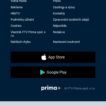
Volná místa
Press
Reklama
Castingy a výzvy
HbbTV
Kontakty
Podmínky užívání
Zpracování osobních údajů
Cookies
Nápověda
Vlastník FTV Prima spol. s
Redakce
r.o.
Nahlásit chybu
Nastavení soukromí
App Store
Google Play
© FTV Prima spol. s r.o.