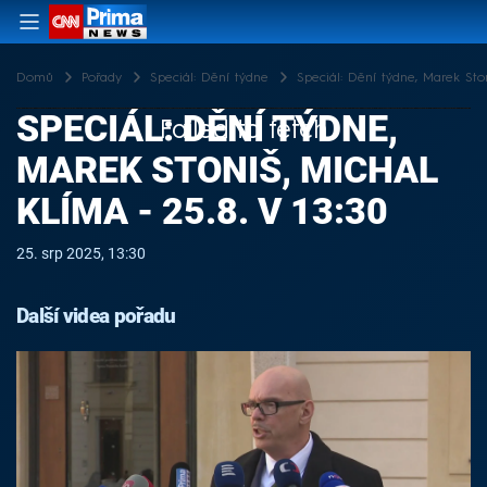
Domů
Pořady
Speciál: Dění týdne
Speciál: Dění týdne, Marek Ston
SPECIÁL: DĚNÍ TÝDNE,
Failed to fetch
MAREK STONIŠ, MICHAL
KLÍMA - 25.8. V 13:30
25. srp 2025, 13:30
Další videa pořadu