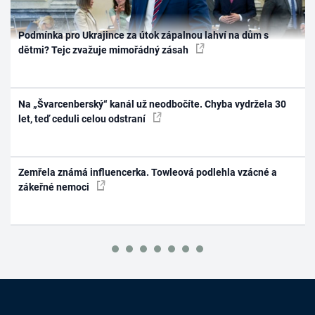
Podmínka pro Ukrajince za útok zápalnou lahví na dům s
dětmi? Tejc zvažuje mimořádný zásah
Na „Švarcenberský“ kanál už neodbočíte. Chyba vydržela 30
let, teď ceduli celou odstraní
Zemřela známá influencerka. Towleová podlehla vzácné a
zákeřné nemoci