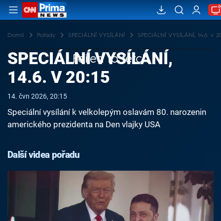
Domů
Pořady
SPECIÁLNÍ VYSÍLÁNÍ
SPECIÁLNÍ VYSÍLÁNÍ, 14.6. v 20
SPECIÁLNÍ VYSÍLÁNÍ,
Failed to fetch
14.6. V 20:15
14. čvn 2026, 20:15
Speciální vysílání k velkolepým oslavám 80. narozenin
amerického prezidenta na Den vlajky USA
Další videa pořadu