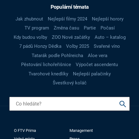
Populární témata
Jak zhubnout
Nejlepší filmy 2024
Nejlepší horory
TV program
Změna času
Partie
Počasí
Kdy budou volby
ZOO Nové začátky
Auto – katalog
7 pádů Honzy Dědka
Volby 2025
Svařené víno
Tatarák podle Pohlreicha
Aloe vera
Pěstování lichořeřišnice
Výpočet ascendentu
Tvarohové knedlíky
Nejlepší palačinky
Švestkový koláč
O FTV Prima
Management
Volná místa
Press