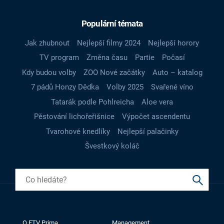
Populární témata
Jak zhubnout
Nejlepší filmy 2024
Nejlepší horory
TV program
Změna času
Partie
Počasí
Kdy budou volby
ZOO Nové začátky
Auto – katalog
7 pádů Honzy Dědka
Volby 2025
Svařené víno
Tatarák podle Pohlreicha
Aloe vera
Pěstování lichořeřišnice
Výpočet ascendentu
Tvarohové knedlíky
Nejlepší palačinky
Švestkový koláč
O FTV Prima
Management