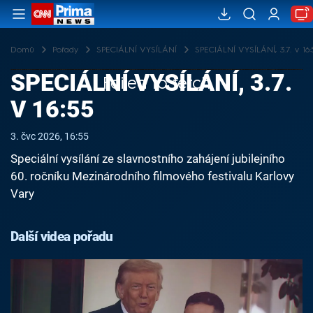
Domů
Pořady
SPECIÁLNÍ VYSÍLÁNÍ
SPECIÁLNÍ VYSÍLÁNÍ, 3.7. v 16:
SPECIÁLNÍ VYSÍLÁNÍ, 3.7.
Failed to fetch
V 16:55
3. čvc 2026, 16:55
Speciální vysílání ze slavnostního zahájení jubilejního
60. ročníku Mezinárodního filmového festivalu Karlovy
Vary
Další videa pořadu