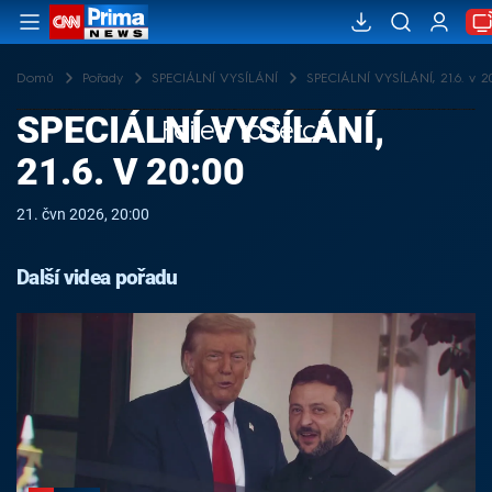
Domů
Pořady
SPECIÁLNÍ VYSÍLÁNÍ
SPECIÁLNÍ VYSÍLÁNÍ, 21.6. v 20
SPECIÁLNÍ VYSÍLÁNÍ,
Failed to fetch
21.6. V 20:00
21. čvn 2026, 20:00
Další videa pořadu