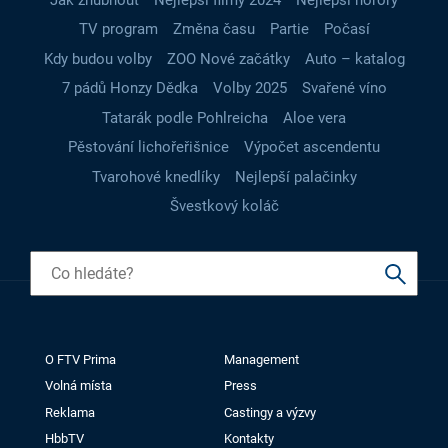
TV program
Změna času
Partie
Počasí
Kdy budou volby
ZOO Nové začátky
Auto – katalog
7 pádů Honzy Dědka
Volby 2025
Svařené víno
Tatarák podle Pohlreicha
Aloe vera
Pěstování lichořeřišnice
Výpočet ascendentu
Tvarohové knedlíky
Nejlepší palačinky
Švestkový koláč
O FTV Prima
Management
Volná místa
Press
Reklama
Castingy a výzvy
HbbTV
Kontakty