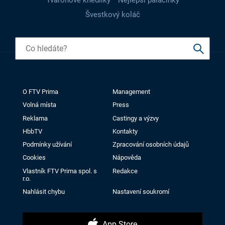
Švestkový koláč
O FTV Prima
Management
Volná místa
Press
Reklama
Castingy a výzvy
HbbTV
Kontakty
Podmínky užívání
Zpracování osobních údajů
Cookies
Nápověda
Vlastník FTV Prima spol. s
Redakce
r.o.
Nahlásit chybu
Nastavení soukromí
App Store