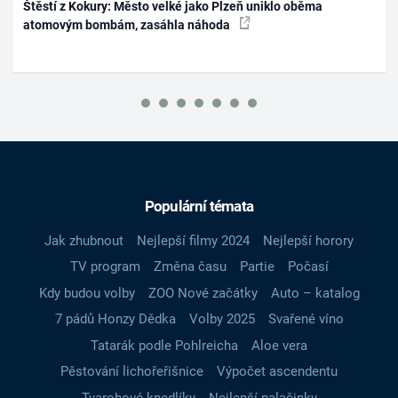
Štěstí z Kokury: Město velké jako Plzeň uniklo oběma
atomovým bombám, zasáhla náhoda
Populární témata
Jak zhubnout
Nejlepší filmy 2024
Nejlepší horory
TV program
Změna času
Partie
Počasí
Kdy budou volby
ZOO Nové začátky
Auto – katalog
7 pádů Honzy Dědka
Volby 2025
Svařené víno
Tatarák podle Pohlreicha
Aloe vera
Pěstování lichořeřišnice
Výpočet ascendentu
Tvarohové knedlíky
Nejlepší palačinky