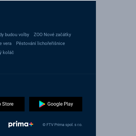
dy budou volby
ZOO Nové začátky
e vera
Pěstování lichořeřišnice
ý koláč
 Store
Google Play
© FTV Prima spol. s r.o.