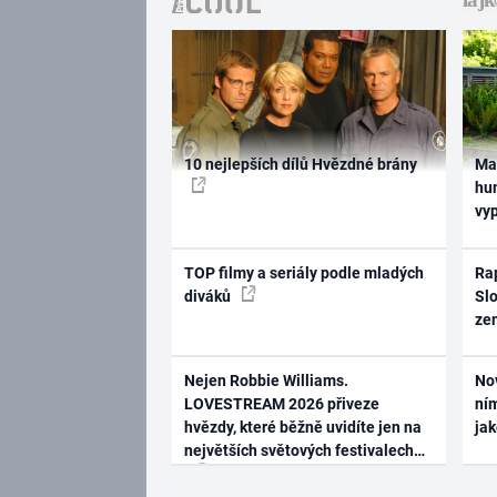
10 nejlepších dílů Hvězdné brány
Ma
hum
vy
TOP filmy a seriály podle mladých
Rap
diváků
Slo
ze
Nejen Robbie Williams.
No
LOVESTREAM 2026 přiveze
ním
hvězdy, které běžně uvidíte jen na
ja
největších světových festivalech