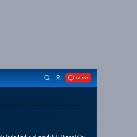
TV živě
bohatých a vlivných lidí. Reportáže,