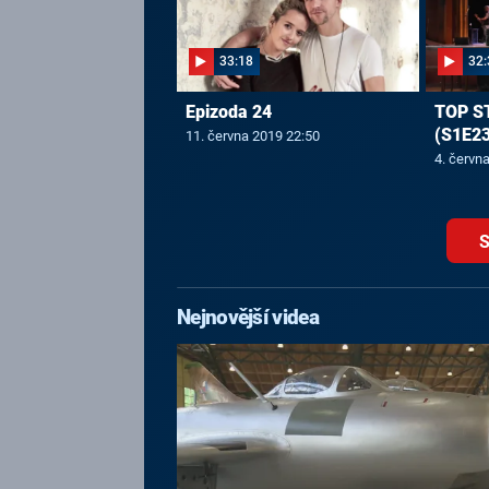
33:18
32:
Epizoda 24
TOP S
(S1E23
11. června 2019 22:50
4. červn
S
Nejnovější videa