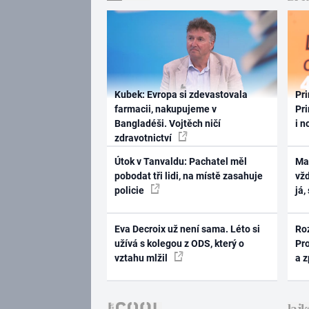
Kubek: Evropa si zdevastovala
Pri
farmacii, nakupujeme v
Pri
Bangladéši. Vojtěch ničí
i n
zdravotnictví
Útok v Tanvaldu: Pachatel měl
Ma
pobodat tři lidi, na místě zasahuje
vž
policie
já,
Eva Decroix už není sama. Léto si
Ro
užívá s kolegou z ODS, který o
Pr
vztahu mlžil
a 