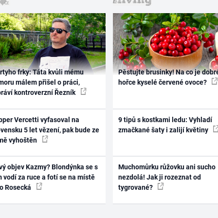
rtyho frky: Táta kvůli mému
Pěstujte brusinky! Na co je dobr
oru málem přišel o práci,
hořce kyselé červené ovoce?
práví kontroverzní Řezník
per Vercetti vyfasoval na
9 tipů s kostkami ledu: Vyhladí
vensku 5 let vězení, pak bude ze
zmačkané šaty i zalijí květiny
mě vyhoštěn
vý objev Kazmy? Blondýnka se s
Muchomůrku růžovku ani sucho
 vodí za ruce a fotí se na místě
nezdolá! Jak ji rozeznat od
ko Rosecká
tygrované?