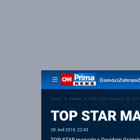
Domácí
Zahranič
Pořady
Domů
Pořady
TOP STAR magazín
TOP 
TOP STAR MA
28. kvě 2019, 22:43
TOP STAR magazín s Davidem Gránským 