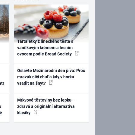
Tartaletky z lineckého těsta s
vanilkovým krémem a lesním
ovocem podle Bread Society
Oslavte Mezinárodní den piva: Proč
mrazák ničí chuť a kdy v horku
atr
vsadit na šnyt?
Mrkvové těstoviny bez lepku –
o
zdravá a originální alternativa
ně
klasiky