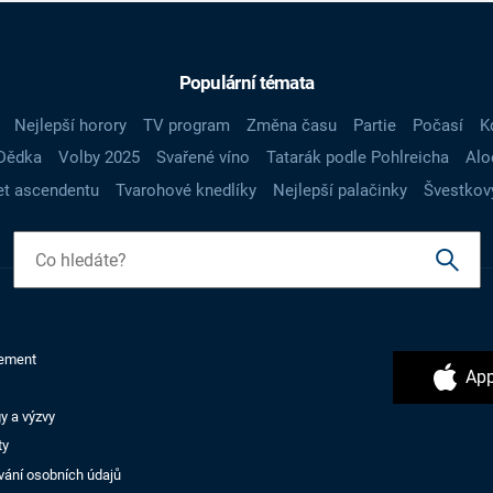
Populární témata
Nejlepší horory
TV program
Změna času
Partie
Počasí
K
Dědka
Volby 2025
Svařené víno
Tatarák podle Pohlreicha
Alo
t ascendentu
Tvarohové knedlíky
Nejlepší palačinky
Švestkov
ement
App
y a výzvy
ty
vání osobních údajů