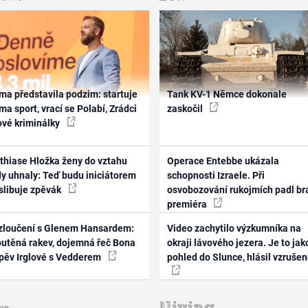
ma představila podzim: startuje
Tank KV-1 Němce dokonale
ma sport, vrací se Polabí, Zrádci
zaskočil
ové kriminálky
thiase Hložka ženy do vztahu
Operace Entebbe ukázala
dy uhnaly: Teď budu iniciátorem
schopnosti Izraele. Při
 slibuje zpěvák
osvobozování rukojmích padl br
premiéra
zloučení s Glenem Hansardem:
Video zachytilo výzkumníka na
outěná rakev, dojemná řeč Bona
okraji lávového jezera. Je to jak
zpěv Irglové s Vedderem
pohled do Slunce, hlásil vzruše