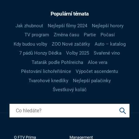
Populární témata
Jak zhubnout
Nejlepší filmy 2024
Nejlepší horory
TV program
Změna času
Partie
Počasí
Kdy budou volby
ZOO Nové začátky
Auto – katalog
7 pádů Honzy Dědka
Volby 2025
Svařené víno
Tatarák podle Pohlreicha
Aloe vera
Pěstování lichořeřišnice
Výpočet ascendentu
Tvarohové knedlíky
Nejlepší palačinky
Švestkový koláč
O FTV Prima
Management