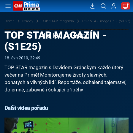
Domů
Pořady
TOP STAR magazín
TOP STAR magazín - (S1E25)
TOP STAR MAGAZÍN -
Failed to fetch
(S1E25)
18. čvn 2019, 22:49
TOP STAR magazín s Davidem Gránským každé úterý
večer na Primě! Monitorujeme životy slavných,
bohatých a vlivných lidí. Reportáže, odhalená tajemství,
dojemné, zábavné i šokující příběhy
Další videa pořadu