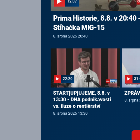
12:07
Prima Historie, 8.8. v 20:40 
Stíhačka MiG-15
8. srpna 2026 20:40
22:20
31:
START[UP]UJEME, 8.8. v
ZPRÁVY
13:30 - DNA podnikavosti
8. srpna
vs. iluze o rentiérství
8. srpna 2026 13:30