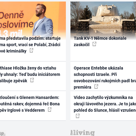
ma představila podzim: startuje
Tank KV-1 Němce dokonale
ma sport, vrací se Polabí, Zrádci
zaskočil
ové kriminálky
thiase Hložka ženy do vztahu
Operace Entebbe ukázala
dy uhnaly: Teď budu iniciátorem
schopnosti Izraele. Při
 slibuje zpěvák
osvobozování rukojmích padl br
premiéra
zloučení s Glenem Hansardem:
Video zachytilo výzkumníka na
outěná rakev, dojemná řeč Bona
okraji lávového jezera. Je to jak
zpěv Irglové s Vedderem
pohled do Slunce, hlásil vzruše