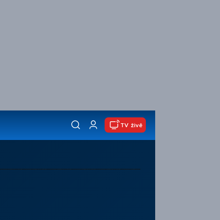
TV živě