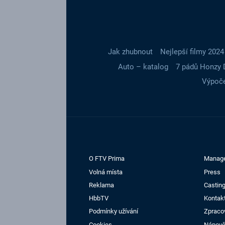
Jak zhubnout
Nejlepší filmy 2024
Auto – katalog
7 pádů Honzy 
Výpoče
O FTV Prima
Manag
Volná místa
Press
Reklama
Casting
HbbTV
Kontak
Podmínky užívání
Zpraco
Cookies
Nápov