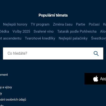
Populární témata
Nejlepší horory
TV program
Změna času
Partie
Počasí
K
Dědka
Volby 2025
Svařené víno
Tatarák podle Pohlreicha
Alo
t ascendentu
Tvarohové knedlíky
Nejlepší palačinky
Švestkov
ement
App
y a výzvy
ty
vání osobních údajů
ěda