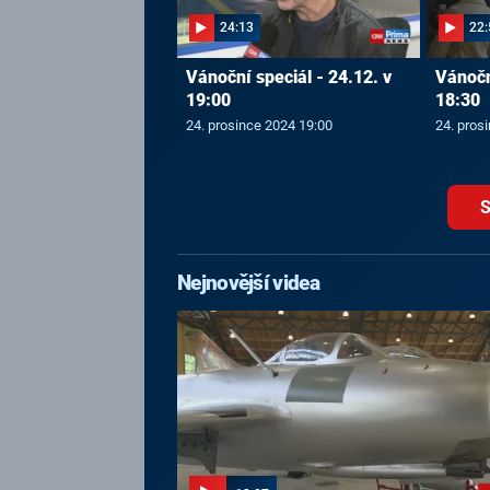
24:13
22:
Vánoční speciál - 24.12. v
Vánočn
19:00
18:30
24. prosince 2024 19:00
24. pros
S
Nejnovější videa