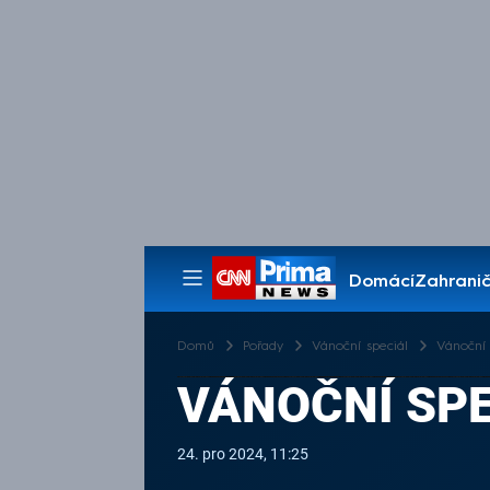
Domácí
Zahranič
Pořady
Domů
Pořady
Vánoční speciál
Vánoční s
VÁNOČNÍ SPEC
24. pro 2024, 11:25