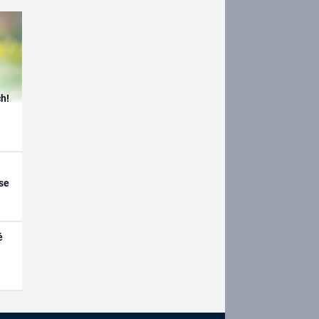
h!
se
é