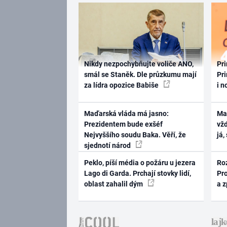
Nikdy nezpochybňujte voliče ANO,
Pri
smál se Staněk. Dle průzkumu mají
Pri
za lídra opozice Babiše
i n
Maďarská vláda má jasno:
Ma
Prezidentem bude exšéf
vž
Nejvyššího soudu Baka. Věří, že
já,
sjednotí národ
Peklo, píší média o požáru u jezera
Ro
Lago di Garda. Prchají stovky lidí,
Pr
oblast zahalil dým
a 