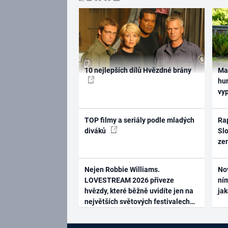
10 nejlepších dílů Hvězdné brány
Ma
hum
vy
TOP filmy a seriály podle mladých
Rap
diváků
Slo
ze
Nejen Robbie Williams.
No
LOVESTREAM 2026 přiveze
ním
hvězdy, které běžně uvidíte jen na
ja
největších světových festivalech