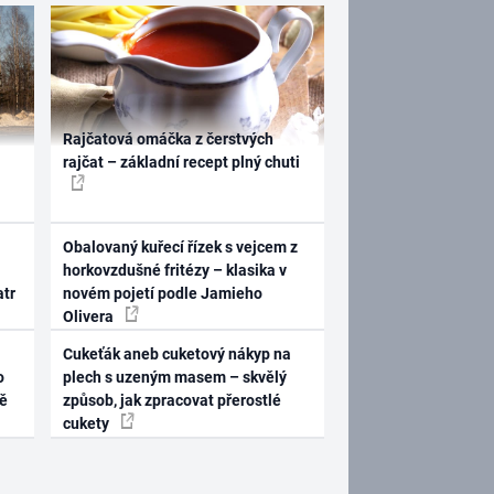
Rajčatová omáčka z čerstvých
rajčat – základní recept plný chuti
Obalovaný kuřecí řízek s vejcem z
horkovzdušné fritézy – klasika v
atr
novém pojetí podle Jamieho
Olivera
Cukeťák aneb cuketový nákyp na
o
plech s uzeným masem – skvělý
ně
způsob, jak zpracovat přerostlé
cukety