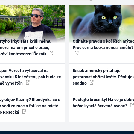
rtyho frky: Táta kvůli mému
Odhalte pravdu o kočičích mýtec
oru málem přišel o práci,
Proč černá kočka nenosí smůlu?
práví kontroverzní Řezník
per Vercetti vyfasoval na
Ibišek americký přitahuje
vensku 5 let vězení, pak bude ze
pozornost obřími květy. Pěstuje 
mě vyhoštěn
snadno
vý objev Kazmy? Blondýnka se s
Pěstujte brusinky! Na co je dobr
 vodí za ruce a fotí se na místě
hořce kyselé červené ovoce?
ko Rosecká