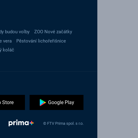
dy budou volby
ZOO Nové začátky
e vera
Pěstování lichořeřišnice
ý koláč
 Store
Google Play
© FTV Prima spol. s r.o.