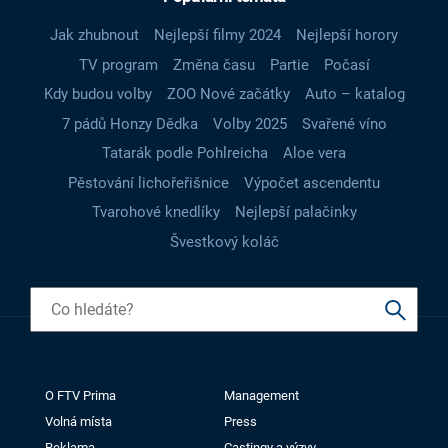
Jak zhubnout
Nejlepší filmy 2024
Nejlepší horory
TV program
Změna času
Partie
Počasí
Kdy budou volby
ZOO Nové začátky
Auto – katalog
7 pádů Honzy Dědka
Volby 2025
Svařené víno
Tatarák podle Pohlreicha
Aloe vera
Pěstování lichořeřišnice
Výpočet ascendentu
Tvarohové knedlíky
Nejlepší palačinky
Švestkový koláč
O FTV Prima
Management
Volná místa
Press
Reklama
Castingy a výzvy