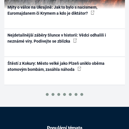
Mýty o válce na Ukrajině: Jak to bylo s nacismem,
Euromajdanem či Krymem a kdo je diktátor?
Nejdetailnější záběry Slunce v historii: Vědci odhalili i
neznámé víry. Podívejte se zblízka
Štěstí z Kokury: Město velké jako Plzeň uniklo oběma
atomovým bombám, zasáhla náhoda
Populární témata