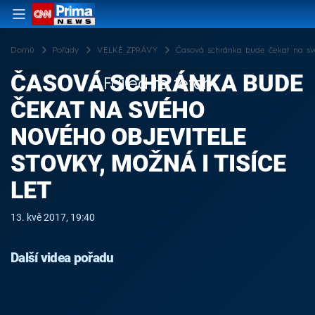
Domů
Pořady
VELKÉ ZPRÁVY
Časová schránka bude čekat na své
ČASOVÁ SCHRÁNKA BUDE
Failed to fetch
ČEKAT NA SVÉHO
NOVÉHO OBJEVITELE
STOVKY, MOŽNÁ I TISÍCE
LET
13. kvě 2017, 19:40
Další videa pořadu