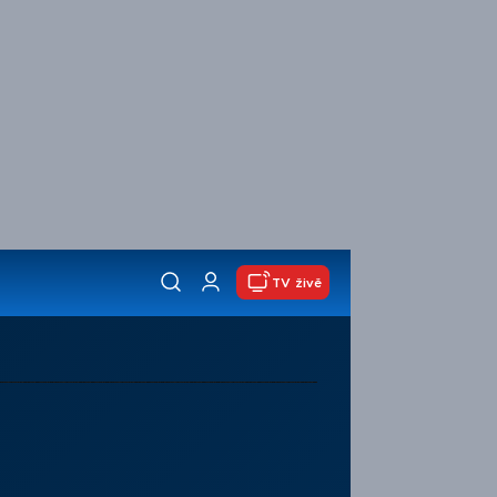
TV živě