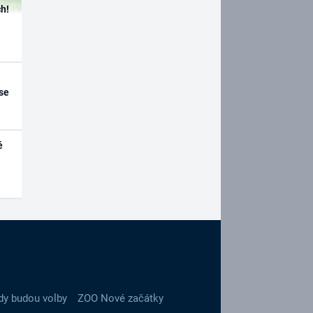
h!
se
é
dy budou volby
ZOO Nové začátky