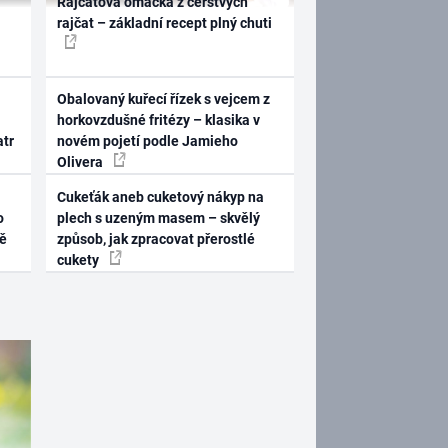
Rajčatová omáčka z čerstvých
rajčat – základní recept plný chuti
Obalovaný kuřecí řízek s vejcem z
horkovzdušné fritézy – klasika v
atr
novém pojetí podle Jamieho
Olivera
Cukeťák aneb cuketový nákyp na
o
plech s uzeným masem – skvělý
ně
způsob, jak zpracovat přerostlé
cukety