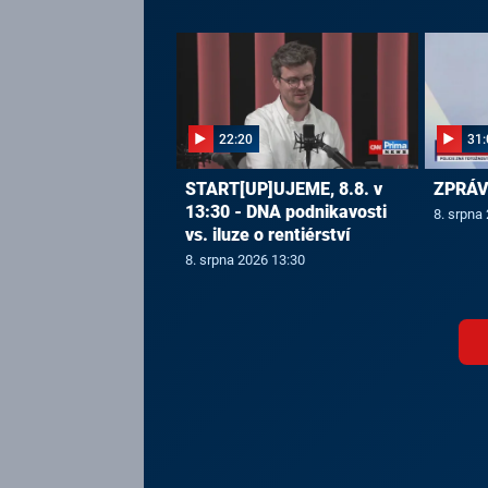
22:20
31:
START[UP]UJEME, 8.8. v
ZPRÁVY
13:30 - DNA podnikavosti
8. srpna
vs. iluze o rentiérství
8. srpna 2026 13:30