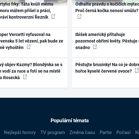
rtyho frky: Táta kvůli mému
Odhalte pravdu o kočičích mýtec
oru málem přišel o práci,
Proč černá kočka nenosí smůlu?
práví kontroverzní Řezník
per Vercetti vyfasoval na
Ibišek americký přitahuje
vensku 5 let vězení, pak bude ze
pozornost obřími květy. Pěstuje 
mě vyhoštěn
snadno
vý objev Kazmy? Blondýnka se s
Pěstujte brusinky! Na co je dobr
 vodí za ruce a fotí se na místě
hořce kyselé červené ovoce?
ko Rosecká
Populární témata
Nejlepší horory
TV program
Změna času
Partie
Počasí
K