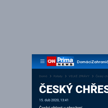
Domácí
Zahranič
Pořady
Domů
Pořady
VELKÉ ZPRÁVY
Český ch
ČESKÝ CHŘES
15. dub 2020, 13:41
Český chřest v ohrožení