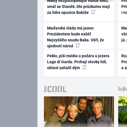
Nikdy nezpochybňujte voliče ANO,
Pri
smál se Staněk. Dle průzkumu mají
Pri
za lídra opozice Babiše
i n
Maďarská vláda má jasno:
Ma
Prezidentem bude exšéf
vž
Nejvyššího soudu Baka. Věří, že
já,
sjednotí národ
Peklo, píší média o požáru u jezera
Ro
Lago di Garda. Prchají stovky lidí,
Pr
oblast zahalil dým
a 