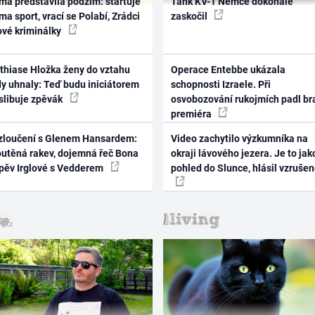
ma představila podzim: startuje
Tank KV-1 Němce dokonale
ma sport, vrací se Polabí, Zrádci
zaskočil
ové kriminálky
thiase Hložka ženy do vztahu
Operace Entebbe ukázala
dy uhnaly: Teď budu iniciátorem
schopnosti Izraele. Při
 slibuje zpěvák
osvobozování rukojmích padl br
premiéra
zloučení s Glenem Hansardem:
Video zachytilo výzkumníka na
outěná rakev, dojemná řeč Bona
okraji lávového jezera. Je to jak
zpěv Irglové s Vedderem
pohled do Slunce, hlásil vzruše