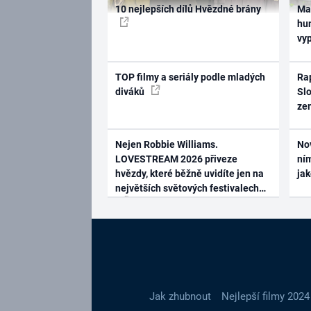
10 nejlepších dílů Hvězdné brány
Ma
hum
vy
TOP filmy a seriály podle mladých
Rap
diváků
Slo
ze
Nejen Robbie Williams.
No
LOVESTREAM 2026 přiveze
ním
hvězdy, které běžně uvidíte jen na
ja
největších světových festivalech
Jak zhubnout
Nejlepší filmy 2024