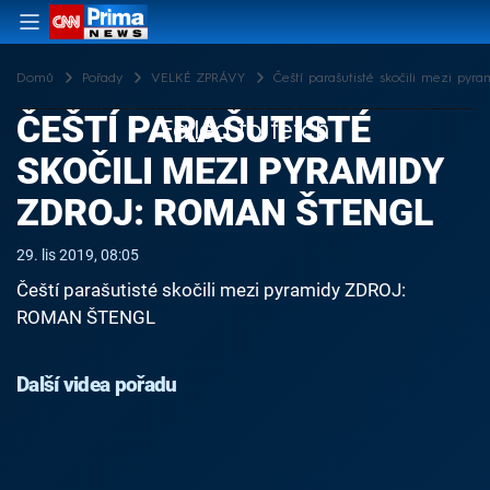
Domů
Pořady
VELKÉ ZPRÁVY
Čeští parašutisté skočili mezi p
ČEŠTÍ PARAŠUTISTÉ
Failed to fetch
SKOČILI MEZI PYRAMIDY
ZDROJ: ROMAN ŠTENGL
29. lis 2019, 08:05
Čeští parašutisté skočili mezi pyramidy ZDROJ:
ROMAN ŠTENGL
Další videa pořadu