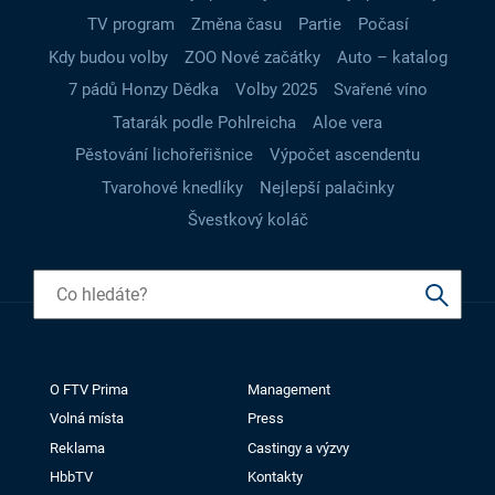
TV program
Změna času
Partie
Počasí
Kdy budou volby
ZOO Nové začátky
Auto – katalog
7 pádů Honzy Dědka
Volby 2025
Svařené víno
Tatarák podle Pohlreicha
Aloe vera
Pěstování lichořeřišnice
Výpočet ascendentu
Tvarohové knedlíky
Nejlepší palačinky
Švestkový koláč
O FTV Prima
Management
Volná místa
Press
Reklama
Castingy a výzvy
HbbTV
Kontakty