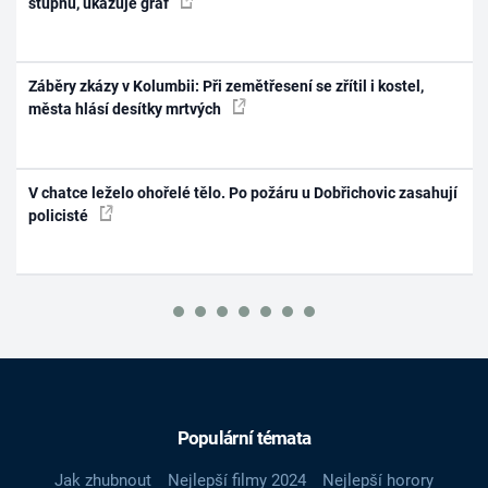
stupňů, ukazuje graf
Záběry zkázy v Kolumbii: Při zemětřesení se zřítil i kostel,
města hlásí desítky mrtvých
V chatce leželo ohořelé tělo. Po požáru u Dobřichovic zasahují
policisté
Populární témata
Jak zhubnout
Nejlepší filmy 2024
Nejlepší horory