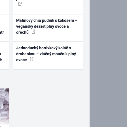
Malinový chia pudink s kokosem –
veganský dezert plný ovoce a
atr
ořechů
Jednoduchý borůvkový koláč s
o
drobenkou – vláčný moučník plný
ně
ovoce