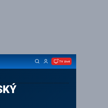
TV živě
SKÝ