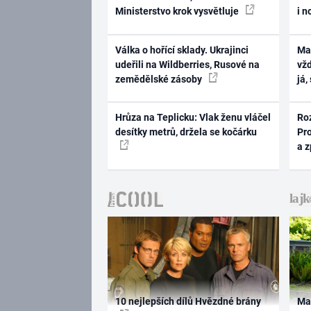
Ministerstvo krok vysvětluje
i n
Válka o hořící sklady. Ukrajinci
Ma
udeřili na Wildberries, Rusové na
vž
zemědělské zásoby
já,
Hrůza na Teplicku: Vlak ženu vláčel
Ro
desítky metrů, držela se kočárku
Pr
a 
10 nejlepších dílů Hvězdné brány
Ma