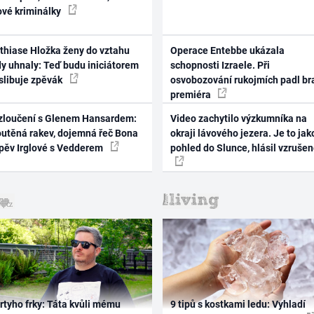
ové kriminálky
thiase Hložka ženy do vztahu
Operace Entebbe ukázala
dy uhnaly: Teď budu iniciátorem
schopnosti Izraele. Při
 slibuje zpěvák
osvobozování rukojmích padl br
premiéra
zloučení s Glenem Hansardem:
Video zachytilo výzkumníka na
outěná rakev, dojemná řeč Bona
okraji lávového jezera. Je to jak
zpěv Irglové s Vedderem
pohled do Slunce, hlásil vzruše
rtyho frky: Táta kvůli mému
9 tipů s kostkami ledu: Vyhladí