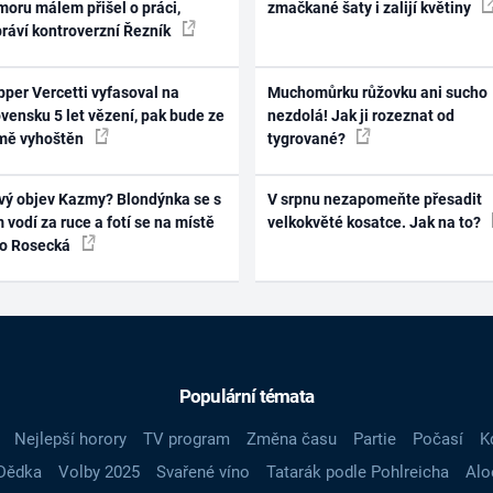
oru málem přišel o práci,
zmačkané šaty i zalijí květiny
práví kontroverzní Řezník
per Vercetti vyfasoval na
Muchomůrku růžovku ani sucho
vensku 5 let vězení, pak bude ze
nezdolá! Jak ji rozeznat od
mě vyhoštěn
tygrované?
vý objev Kazmy? Blondýnka se s
V srpnu nezapomeňte přesadit
 vodí za ruce a fotí se na místě
velkokvěté kosatce. Jak na to?
ko Rosecká
Populární témata
Nejlepší horory
TV program
Změna času
Partie
Počasí
K
Dědka
Volby 2025
Svařené víno
Tatarák podle Pohlreicha
Alo