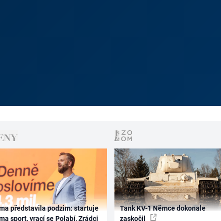
ma představila podzim: startuje
Tank KV-1 Němce dokonale
ma sport, vrací se Polabí, Zrádci
zaskočil