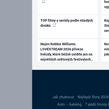
hum
vy
TOP filmy a seriály podle mladých
Rap
diváků
Slo
ze
Nejen Robbie Williams.
No
LOVESTREAM 2026 přiveze
ním
hvězdy, které běžně uvidíte jen na
ja
největších světových festivalech
Jak zhubnout
Nejlepší filmy 2024
Auto – katalog
7 pádů Honzy 