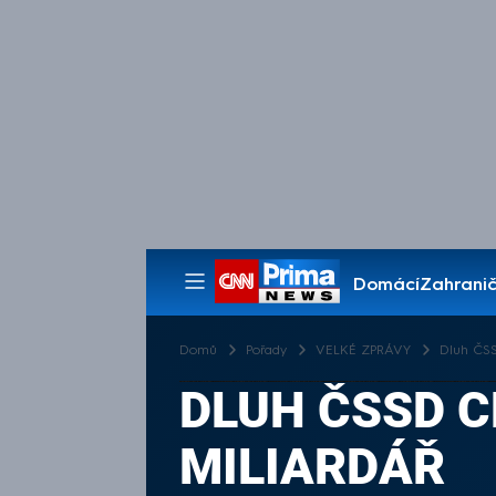
Domácí
Zahranič
Pořady
Domů
Pořady
VELKÉ ZPRÁVY
Dluh ČSS
DLUH ČSSD C
MILIARDÁŘ