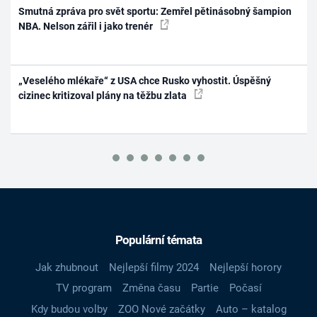
Smutná zpráva pro svět sportu: Zemřel pětinásobný šampion
NBA. Nelson zářil i jako trenér
„Veselého mlékaře“ z USA chce Rusko vyhostit. Úspěšný
cizinec kritizoval plány na těžbu zlata
Populární témata
Jak zhubnout
Nejlepší filmy 2024
Nejlepší horory
TV program
Změna času
Partie
Počasí
Kdy budou volby
ZOO Nové začátky
Auto – katalog