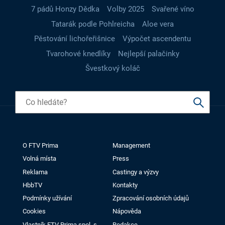
7 pádů Honzy Dědka
Volby 2025
Svařené víno
Tatarák podle Pohlreicha
Aloe vera
Pěstování lichořeřišnice
Výpočet ascendentu
Tvarohové knedlíky
Nejlepší palačinky
Švestkový koláč
O FTV Prima
Management
Volná místa
Press
Reklama
Castingy a výzvy
HbbTV
Kontakty
Podmínky užívání
Zpracování osobních údajů
Cookies
Nápověda
Vlastník FTV Prima spol. s
Redakce