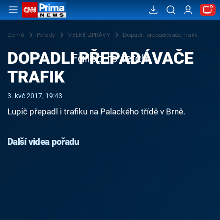
Domů
Pořady
VELKÉ ZPRÁVY
Dopadli přepadávače trafik
DOPADLI PŘEPADÁVAČE
Failed to fetch
TRAFIK
3. kvě 2017, 19:43
Lupič přepadl i trafiku na Palackého třídě v Brně.
Další videa pořadu