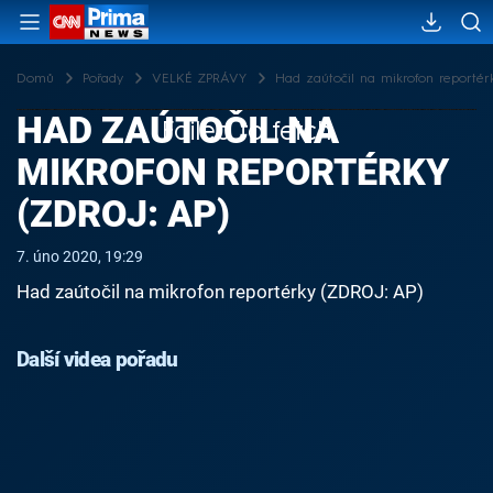
Domů
Pořady
VELKÉ ZPRÁVY
Had zaútočil na mikrofon reportér
HAD ZAÚTOČIL NA
Failed to fetch
MIKROFON REPORTÉRKY
(ZDROJ: AP)
7. úno 2020, 19:29
Had zaútočil na mikrofon reportérky (ZDROJ: AP)
Další videa pořadu