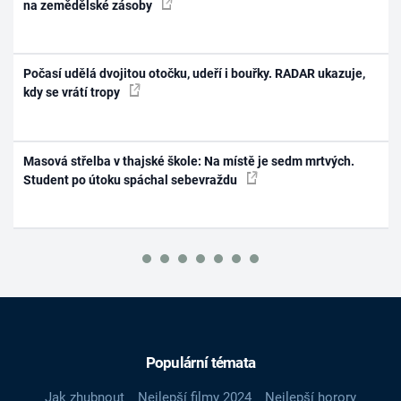
na zemědělské zásoby
Počasí udělá dvojitou otočku, udeří i bouřky. RADAR ukazuje,
kdy se vrátí tropy
Masová střelba v thajské škole: Na místě je sedm mrtvých.
Student po útoku spáchal sebevraždu
Populární témata
Jak zhubnout
Nejlepší filmy 2024
Nejlepší horory