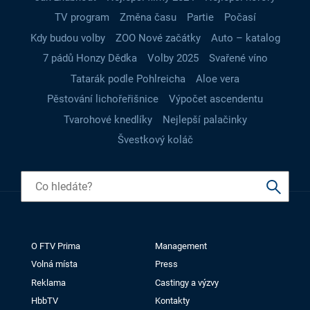
TV program
Změna času
Partie
Počasí
Kdy budou volby
ZOO Nové začátky
Auto – katalog
7 pádů Honzy Dědka
Volby 2025
Svařené víno
Tatarák podle Pohlreicha
Aloe vera
Pěstování lichořeřišnice
Výpočet ascendentu
Tvarohové knedlíky
Nejlepší palačinky
Švestkový koláč
O FTV Prima
Management
Volná místa
Press
Reklama
Castingy a výzvy
HbbTV
Kontakty