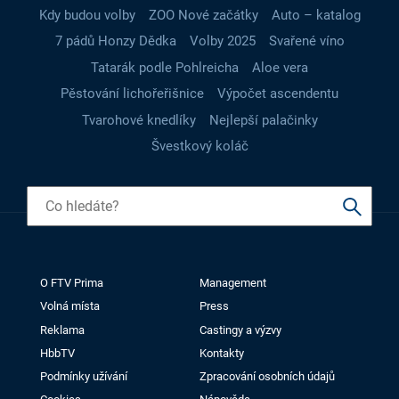
Kdy budou volby
ZOO Nové začátky
Auto – katalog
7 pádů Honzy Dědka
Volby 2025
Svařené víno
Tatarák podle Pohlreicha
Aloe vera
Pěstování lichořeřišnice
Výpočet ascendentu
Tvarohové knedlíky
Nejlepší palačinky
Švestkový koláč
O FTV Prima
Management
Volná místa
Press
Reklama
Castingy a výzvy
HbbTV
Kontakty
Podmínky užívání
Zpracování osobních údajů