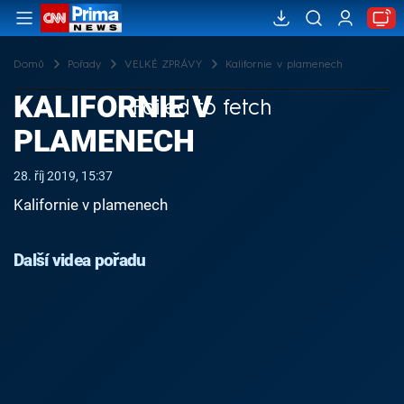
Domů
Pořady
VELKÉ ZPRÁVY
Kalifornie v plamenech
KALIFORNIE V
Failed to fetch
PLAMENECH
28. říj 2019, 15:37
Kalifornie v plamenech
Další videa pořadu