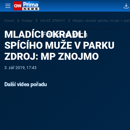
Domů
Pořady
VELKÉ ZPRÁVY
Mladíci okradli spícího muže v p
MLADÍCI OKRADLI
Failed to fetch
SPÍCÍHO MUŽE V PARKU
ZDROJ: MP ZNOJMO
3. zář 2019, 17:43
Další videa pořadu