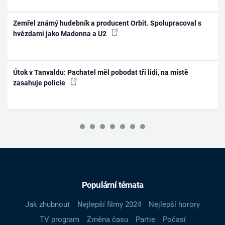
Zemřel známý hudebník a producent Orbit. Spolupracoval s
hvězdami jako Madonna a U2
Útok v Tanvaldu: Pachatel měl pobodat tři lidi, na místě
zasahuje policie
Populární témata
Jak zhubnout
Nejlepší filmy 2024
Nejlepší horory
TV program
Změna času
Partie
Počasí