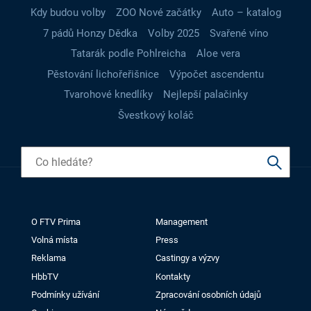
Kdy budou volby
ZOO Nové začátky
Auto – katalog
7 pádů Honzy Dědka
Volby 2025
Svařené víno
Tatarák podle Pohlreicha
Aloe vera
Pěstování lichořeřišnice
Výpočet ascendentu
Tvarohové knedlíky
Nejlepší palačinky
Švestkový koláč
O FTV Prima
Management
Volná místa
Press
Reklama
Castingy a výzvy
HbbTV
Kontakty
Podmínky užívání
Zpracování osobních údajů