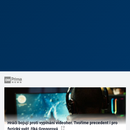
Hráči bojují proti vypínání videoher. Tvoříme precedent i pro
fyzický svět, říká Gregorová