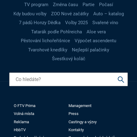
TV program
Změna času
Partie
Počasí
Kdy budou volby
ZOO Nové začátky
Auto – katalog
7 pádů Honzy Dědka
Volby 2025
Svařené víno
Tatarák podle Pohlreicha
Aloe vera
Pěstování lichořeřišnice
Výpočet ascendentu
Tvarohové knedlíky
Nejlepší palačinky
Švestkový koláč
O FTV Prima
Management
Volná místa
Press
Reklama
Castingy a výzvy
HbbTV
Kontakty