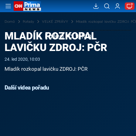
Domů
Pořady
VELKÉ ZPRÁVY
Mladík rozkopal lavičku ZDROJ: PČ
MLADÍK ROZKOPAL
Failed to fetch
LAVIČKU ZDROJ: PČR
24. led 2020, 10:03
Mladík rozkopal lavičku ZDROJ: PČR
Další videa pořadu