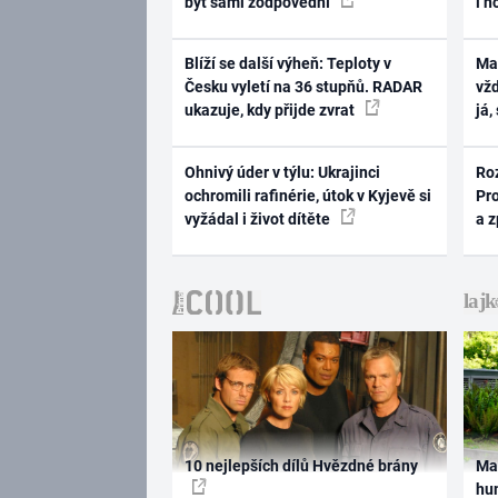
být sami zodpovědní
i n
Blíží se další výheň: Teploty v
Ma
Česku vyletí na 36 stupňů. RADAR
vž
ukazuje, kdy přijde zvrat
já,
Ohnivý úder v týlu: Ukrajinci
Ro
ochromili rafinérie, útok v Kyjevě si
Pr
vyžádal i život dítěte
a 
10 nejlepších dílů Hvězdné brány
Ma
hum