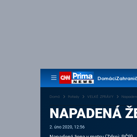
Domácí
Zahranič
Pořady
Domů
Pořady
VELKÉ ZPRÁVY
Napadená
NAPADENÁ ŽE
2. úno 2020, 12:56
Napadená žena v metru (Zdroj: PČR)