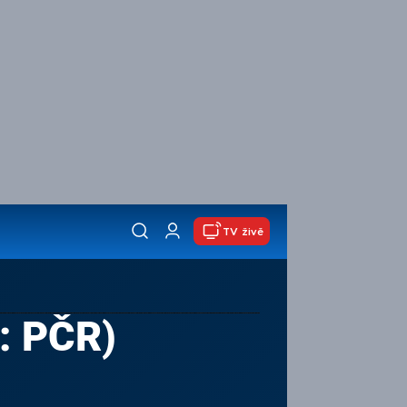
TV živě
: PČR)