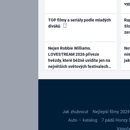
vy
TOP filmy a seriály podle mladých
Rap
diváků
Slo
ze
Nejen Robbie Williams.
No
LOVESTREAM 2026 přiveze
ním
hvězdy, které běžně uvidíte jen na
ja
největších světových festivalech
Jak zhubnout
Nejlepší filmy 2024
Auto – katalog
7 pádů Honzy 
Výpoče