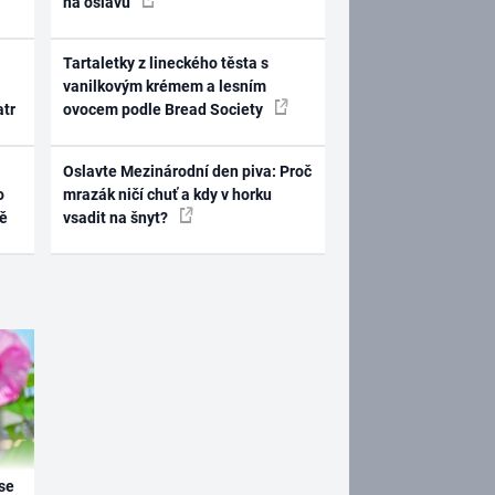
na oslavu
Tartaletky z lineckého těsta s
vanilkovým krémem a lesním
atr
ovocem podle Bread Society
Oslavte Mezinárodní den piva: Proč
o
mrazák ničí chuť a kdy v horku
ně
vsadit na šnyt?
se