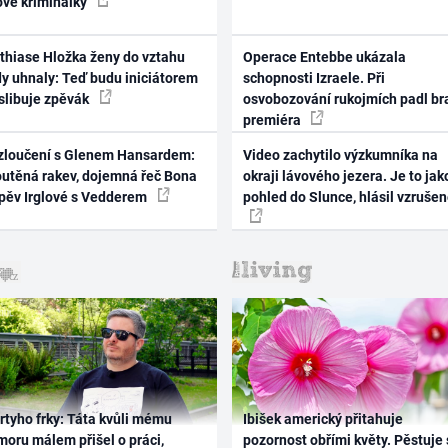
ové kriminálky
thiase Hložka ženy do vztahu
Operace Entebbe ukázala
dy uhnaly: Teď budu iniciátorem
schopnosti Izraele. Při
 slibuje zpěvák
osvobozování rukojmích padl br
premiéra
zloučení s Glenem Hansardem:
Video zachytilo výzkumníka na
outěná rakev, dojemná řeč Bona
okraji lávového jezera. Je to jak
zpěv Irglové s Vedderem
pohled do Slunce, hlásil vzruše
rtyho frky: Táta kvůli mému
Ibišek americký přitahuje
oru málem přišel o práci,
pozornost obřími květy. Pěstuje 