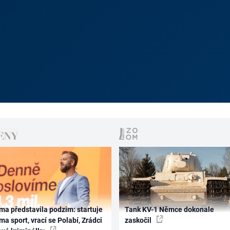
ma představila podzim: startuje
Tank KV-1 Němce dokonale
ma sport, vrací se Polabí, Zrádci
zaskočil