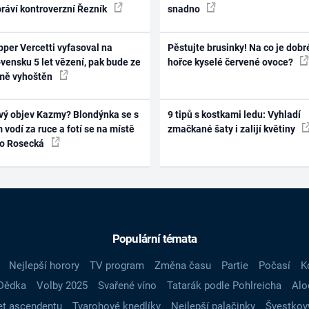
práví kontroverzní Řezník
snadno
per Vercetti vyfasoval na
Pěstujte brusinky! Na co je dobr
vensku 5 let vězení, pak bude ze
hořce kyselé červené ovoce?
mě vyhoštěn
vý objev Kazmy? Blondýnka se s
9 tipů s kostkami ledu: Vyhladí
 vodí za ruce a fotí se na místě
zmačkané šaty i zalijí květiny
ko Rosecká
Populární témata
Nejlepší horory
TV program
Změna času
Partie
Počasí
K
Dědka
Volby 2025
Svařené víno
Tatarák podle Pohlreicha
Alo
t ascendentu
Tvarohové knedlíky
Nejlepší palačinky
Švestkov