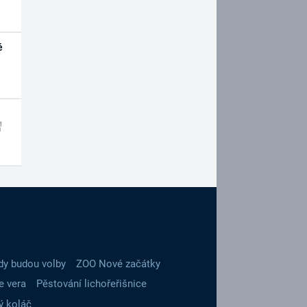
é
dy budou volby
ZOO Nové začátky
e vera
Pěstování lichořeřišnice
ý koláč