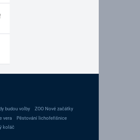
dy budou volby
ZOO Nové začátky
e vera
Pěstování lichořeřišnice
ý koláč