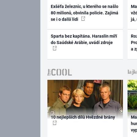
Exšéfa železnic, u kterého se našlo
Ma
80 milionů, obvinila policie. Zajímá
vž
se i o další lidi
já,
Sparta bez kapitána. Haraslín míří
Ro
do Saúdské Arábie, uvádí zdroje
Pr
a 
10 nejlepších dílů Hvězdné brány
Ma
hum
vy