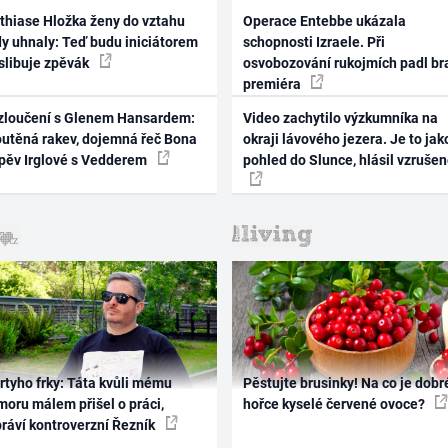
thiase Hložka ženy do vztahu
Operace Entebbe ukázala
dy uhnaly: Teď budu iniciátorem
schopnosti Izraele. Při
 slibuje zpěvák
osvobozování rukojmích padl br
premiéra
zloučení s Glenem Hansardem:
Video zachytilo výzkumníka na
outěná rakev, dojemná řeč Bona
okraji lávového jezera. Je to jak
zpěv Irglové s Vedderem
pohled do Slunce, hlásil vzruše
rtyho frky: Táta kvůli mému
Pěstujte brusinky! Na co je dobr
oru málem přišel o práci,
hořce kyselé červené ovoce?
práví kontroverzní Řezník