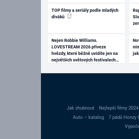
TOP filmy a seriály podle mladých
Rap
diváků
Slo
ze
Nejen Robbie Williams.
No
LOVESTREAM 2026 přiveze
ním
hvězdy, které běžně uvidíte jen na
ja
největších světových festivalech
Jak zhubnout
Nejlepší filmy 2024
Auto – katalog
7 pádů Honzy 
Výpoče