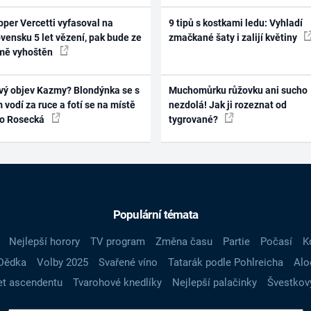
per Vercetti vyfasoval na
9 tipů s kostkami ledu: Vyhladí
vensku 5 let vězení, pak bude ze
zmačkané šaty i zalijí květiny
mě vyhoštěn
vý objev Kazmy? Blondýnka se s
Muchomůrku růžovku ani sucho
 vodí za ruce a fotí se na místě
nezdolá! Jak ji rozeznat od
ko Rosecká
tygrované?
Populární témata
Nejlepší horory
TV program
Změna času
Partie
Počasí
K
Dědka
Volby 2025
Svařené víno
Tatarák podle Pohlreicha
Alo
t ascendentu
Tvarohové knedlíky
Nejlepší palačinky
Švestkov