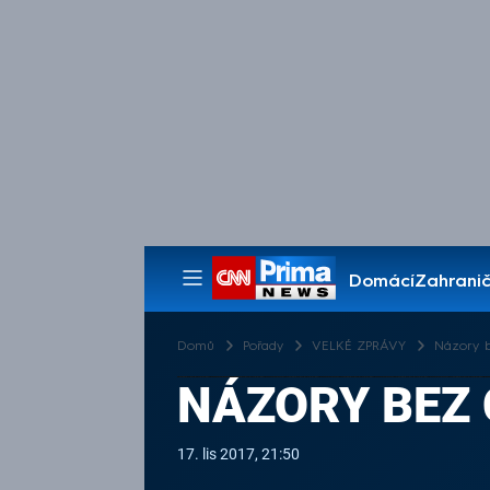
Domácí
Zahranič
Pořady
Domů
Pořady
VELKÉ ZPRÁVY
Názory b
NÁZORY BEZ
17. lis 2017, 21:50