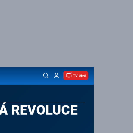
TV živě
Á REVOLUCE