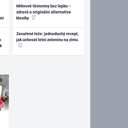
Mrkvové těstoviny bez lepku –
zdravá a originální alternativa
atr
klasiky
Zavařené lečo: jednoduchý recept,
o
jak uchovat letní zeleninu na zimu
ně
é