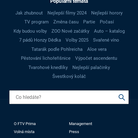
Populární témata
Jak zhubnout
Nejlepší filmy 2024
Nejlepší horory
TV program
Změna času
Partie
Počasí
Kdy budou volby
ZOO Nové začátky
Auto – katalog
7 pádů Honzy Dědka
Volby 2025
Svařené víno
Tatarák podle Pohlreicha
Aloe vera
Pěstování lichořeřišnice
Výpočet ascendentu
Tvarohové knedlíky
Nejlepší palačinky
Švestkový koláč
O FTV Prima
Management
Volná místa
Press