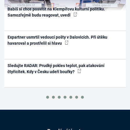
Babiš si chce posvítit na Klempířovu kulturní politiku.
Samozřejmě budu reagovat, uvedl
Expartner usmrtil vedoucí pošty v Dalovicích. Při útěku
havaroval a prostřelil si hlavu
Sledujte RADAR: Prudký pokles teplot, pak atakování
čtyřicítek. Kdy v Česku udeří bouřky?