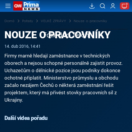
Domů
Pořady
VELKÉ ZPRÁVY
Nouze o pracovníky
NOUZE O PRACOVNÍKY
Failed to fetch
14. dub 2016, 14:41
Firmy marně hledají zaměstnance v technických
oborech a nejsou schopné personálně zajistit provoz.
Uchazečům o dělnické pozice jsou podniky dokonce
ochotné připlatit. Ministerstvo průmyslu a obchodu
začalo nezájem Čechů o některá zaměstnání řešit
projektem, který má přivést stovky pracovních sil z
Ukrajiny.
Další videa pořadu