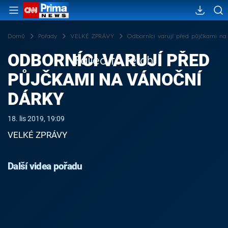
Domů
Pořady
VELKÉ ZPRÁVY
Odborníci varují před půjčkami na
ODBORNÍCI VARUJÍ PŘED
Failed to fetch
PŮJČKAMI NA VÁNOČNÍ
DÁRKY
18. lis 2019, 19:09
VELKÉ ZPRÁVY
Další videa pořadu