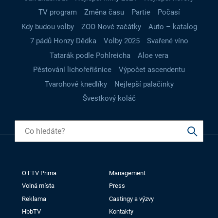
TV program
Změna času
Partie
Počasí
Kdy budou volby
ZOO Nové začátky
Auto – katalog
7 pádů Honzy Dědka
Volby 2025
Svařené víno
Tatarák podle Pohlreicha
Aloe vera
Pěstování lichořeřišnice
Výpočet ascendentu
Tvarohové knedlíky
Nejlepší palačinky
Švestkový koláč
O FTV Prima
Management
Volná místa
Press
Reklama
Castingy a výzvy
HbbTV
Kontakty