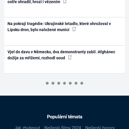
ostře ohradil, hrozí i vězením
Na pokraji tragédie: Ukrajinské letadlo, které ohrožoval v
Lipsku dron, bylo naložené municí
Vjel do davu v Německu, dva demonstranty zabil. Afghánec
dožije za mřížemi, rozhodl soud
Populární témata
Jak zhubnout
Nejlepší filmy 2024
Nejlepší horory