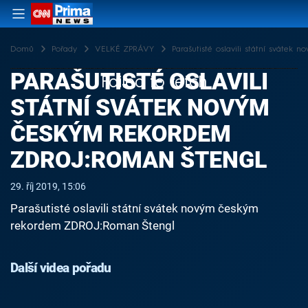
Domů
Pořady
VELKÉ ZPRÁVY
Parašutisté oslavili státní sváte
PARAŠUTISTÉ OSLAVILI
Failed to fetch
STÁTNÍ SVÁTEK NOVÝM
ČESKÝM REKORDEM
ZDROJ:ROMAN ŠTENGL
29. říj 2019, 15:06
Parašutisté oslavili státní svátek novým českým
rekordem ZDROJ:Roman Štengl
Další videa pořadu