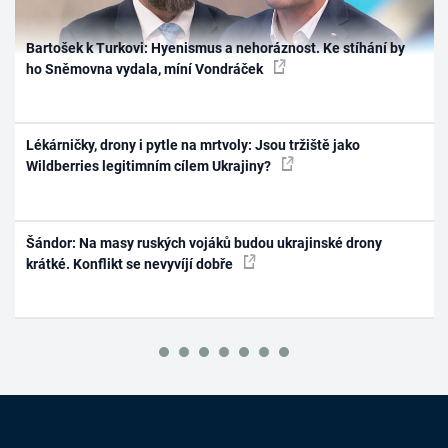
Bartošek k Turkovi: Hyenismus a nehoráznost. Ke stíhání by
ho Sněmovna vydala, míní Vondráček
Lékárničky, drony i pytle na mrtvoly: Jsou tržiště jako
Wildberries legitimním cílem Ukrajiny?
Šándor: Na masy ruských vojáků budou ukrajinské drony
krátké. Konflikt se nevyvíjí dobře