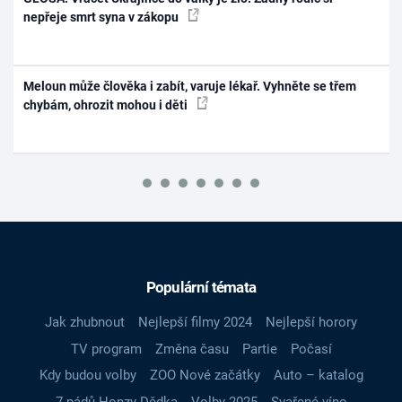
nepřeje smrt syna v zákopu
Meloun může člověka i zabít, varuje lékař. Vyhněte se třem
chybám, ohrozit mohou i děti
Populární témata
Jak zhubnout
Nejlepší filmy 2024
Nejlepší horory
TV program
Změna času
Partie
Počasí
Kdy budou volby
ZOO Nové začátky
Auto – katalog
7 pádů Honzy Dědka
Volby 2025
Svařené víno