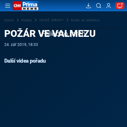
Domů
Pořady
VELKÉ ZPRÁVY
Požár ve Valmezu
POŽÁR VE VALMEZU
Failed to fetch
24. zář 2019, 18:33
Další videa pořadu