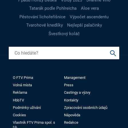
Tatarák podle Pohlreicha
Aloe vera
Pěstování lichořeřišnice
Výpočet ascendentu
Tvarohové knedlíky
Nejlepší palačinky
Švestkový koláč
O FTV Prima
Management
Volná místa
Press
Reklama
Castingy a výzvy
HbbTV
Kontakty
Podmínky užívání
Zpracování osobních údajů
Cookies
Nápověda
Vlastník FTV Prima spol. s
Redakce
r.o.