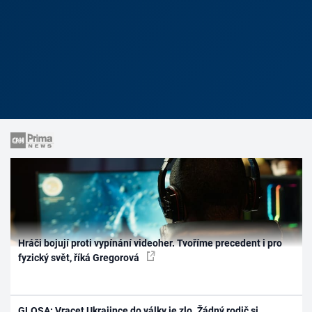
Hráči bojují proti vypínání videoher. Tvoříme precedent i pro
fyzický svět, říká Gregorová
GLOSA: Vracet Ukrajince do války je zlo. Žádný rodič si