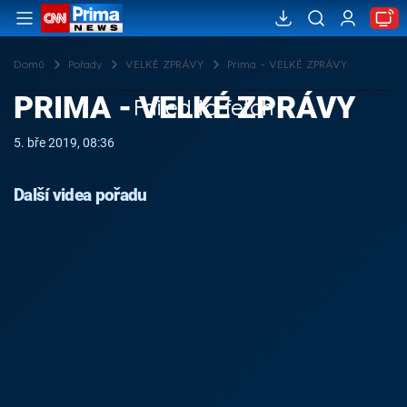
Domů
Pořady
VELKÉ ZPRÁVY
Prima - VELKÉ ZPRÁVY
PRIMA - VELKÉ ZPRÁVY
Failed to fetch
5. bře 2019, 08:36
Další videa pořadu