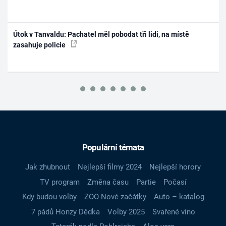
Útok v Tanvaldu: Pachatel měl pobodat tři lidi, na místě
zasahuje policie
Populární témata
Jak zhubnout
Nejlepší filmy 2024
Nejlepší horory
TV program
Změna času
Partie
Počasí
Kdy budou volby
ZOO Nové začátky
Auto – katalog
7 pádů Honzy Dědka
Volby 2025
Svařené víno