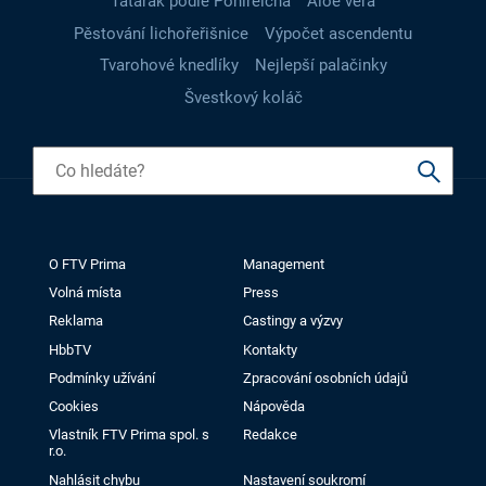
Tatarák podle Pohlreicha
Aloe vera
Pěstování lichořeřišnice
Výpočet ascendentu
Tvarohové knedlíky
Nejlepší palačinky
Švestkový koláč
O FTV Prima
Management
Volná místa
Press
Reklama
Castingy a výzvy
HbbTV
Kontakty
Podmínky užívání
Zpracování osobních údajů
Cookies
Nápověda
Vlastník FTV Prima spol. s
Redakce
r.o.
Nahlásit chybu
Nastavení soukromí