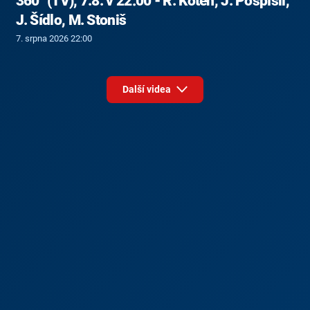
360° (TV), 7.8. v 22:00 - R. Koten, J. Pospíšil,
J. Šídlo, M. Stoniš
7. srpna 2026 22:00
Další videa