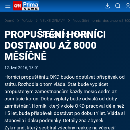
Domů
Pořady
VELKÉ ZPRÁVY
Propuštění horníci dostanou až 80
PROPUŠTĚNÍ HORNÍCI
Failed to fetch
DOSTANOU AŽ 8000
MĚSÍČNĚ
12. kvě 2016, 13:01
Horníci propuštění z OKD budou dostávat příspěvek od
státu. Rozhodla o tom vláda. Stát bude vyplácet
propuštěným zaměstnancům každý měsíc sedm až
osm tisíc korun. Doba výplaty bude odvislá od doby
zaměstnání. Horník, který v dole OKD pracoval déle než
15 let, bude příspěvek dostávat po dobu tří let. Vláda si
stanovila i další podmínky. Detaily zná Zbyněk
Zykmund, který sesbíral všechny reakce na včerejší