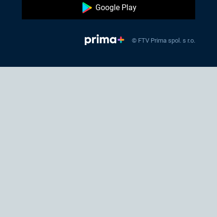
Google Play
© FTV Prima spol. s r.o.