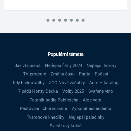
Populární témata
Jak zhubnout
Nejlepší filmy 2024
Nejlepší horory
TV program
Změna času
Partie
Počasí
Kdy budou volby
ZOO Nové začátky
Auto – katalog
7 pádů Honzy Dědka
Volby 2025
Svařené víno
Tatarák podle Pohlreicha
Aloe vera
Pěstování lichořeřišnice
Výpočet ascendentu
Tvarohové knedlíky
Nejlepší palačinky
Švestkový koláč