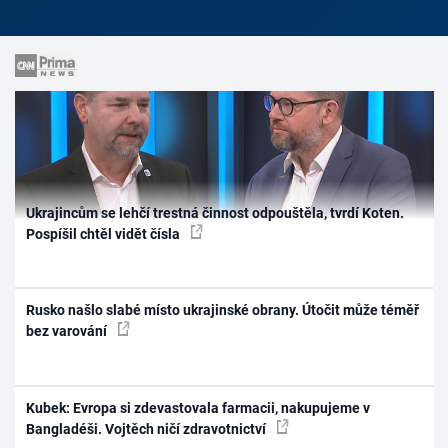
Ukrajincům se lehčí trestná činnost odpouštěla, tvrdí Koten.
Pospíšil chtěl vidět čísla
Rusko našlo slabé místo ukrajinské obrany. Útočit může téměř
bez varování
Kubek: Evropa si zdevastovala farmacii, nakupujeme v
Bangladéši. Vojtěch ničí zdravotnictví