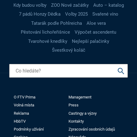
Kdy budou volby
ZOO Nové začátky
Auto – katalog
7 pádů Honzy Dědka
Volby 2025
Svařené víno
Tatarák podle Pohlreicha
Aloe vera
Pěstování lichořeřišnice
Výpočet ascendentu
Tvarohové knedlíky
Nejlepší palačinky
Švestkový koláč
O FTV Prima
Management
Volná místa
Press
Reklama
Castingy a výzvy
HbbTV
Kontakty
Podmínky užívání
Zpracování osobních údajů