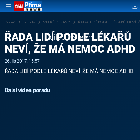
Domů
Pořady
VELKÉ ZPRÁVY
ŘADA LIDÍ PODLE LÉKAŘŮ NEVÍ,
ŘADA LIDÍ PODLE LÉKAŘŮ
Failed to fetch
NEVÍ, ŽE MÁ NEMOC ADHD
26. lis 2017, 15:57
ŘADA LIDÍ PODLE LÉKAŘŮ NEVÍ, ŽE MÁ NEMOC ADHD
Další videa pořadu