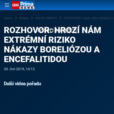
Domů
Pořady
VELKÉ ZPRÁVY
ROZHOVOR: Hrozí nám extrémní riz
ROZHOVOR: HROZÍ NÁM
Failed to fetch
EXTRÉMNÍ RIZIKO
NÁKAZY BORELIÓZOU A
ENCEFALITIDOU
30. čvn 2019, 14:13
Další videa pořadu