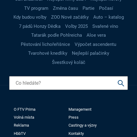
TV program
Změna času
Partie
Počasí
Kdy budou volby
ZOO Nové začátky
Auto – katalog
7 pádů Honzy Dědka
Volby 2025
Svařené víno
Tatarák podle Pohlreicha
Aloe vera
Pěstování lichořeřišnice
Výpočet ascendentu
Tvarohové knedlíky
Nejlepší palačinky
Švestkový koláč
O FTV Prima
Management
Volná místa
Press
Reklama
Castingy a výzvy
HbbTV
Kontakty