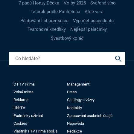
7 pádů Honzy Dědka
Volby 2025
Svařené víno
Tatarák podle Pohlreicha
Aloe vera
Pěstování lichořeřišnice
Výpočet ascendentu
Tvarohové knedlíky
Nejlepší palačinky
Švestkový koláč
O FTV Prima
Management
Volná místa
Press
Reklama
Castingy a výzvy
HbbTV
Kontakty
Podmínky užívání
Zpracování osobních údajů
Cookies
Nápověda
Vlastník FTV Prima spol. s
Redakce