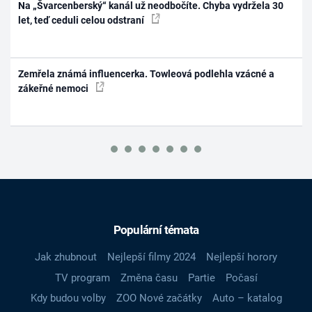
Na „Švarcenberský“ kanál už neodbočíte. Chyba vydržela 30
let, teď ceduli celou odstraní
Zemřela známá influencerka. Towleová podlehla vzácné a
zákeřné nemoci
Populární témata
Jak zhubnout
Nejlepší filmy 2024
Nejlepší horory
TV program
Změna času
Partie
Počasí
Kdy budou volby
ZOO Nové začátky
Auto – katalog