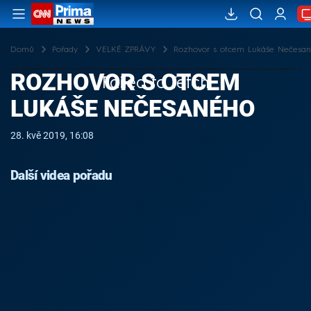
Domů
Pořady
VELKÉ ZPRÁVY
Rozhovor s otcem Lukáše Nečesa
ROZHOVOR S OTCEM
Failed to fetch
LUKÁŠE NEČESANÉHO
28. kvě 2019, 16:08
Další videa pořadu