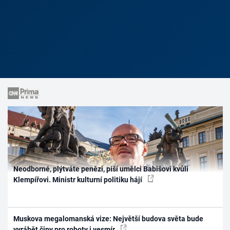
Neodborné, plýtváte penězi, píší umělci Babišovi kvůli
Klempířovi. Ministr kulturní politiku hájí
Muskova megalomanská vize: Největší budova světa bude
vyrábět čipy pro roboty i vesmír