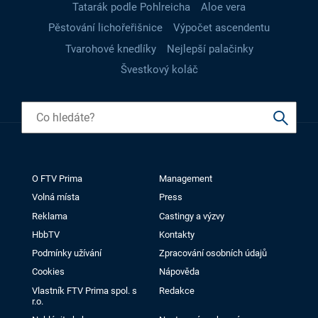
Tatarák podle Pohlreicha
Aloe vera
Pěstování lichořeřišnice
Výpočet ascendentu
Tvarohové knedlíky
Nejlepší palačinky
Švestkový koláč
O FTV Prima
Management
Volná místa
Press
Reklama
Castingy a výzvy
HbbTV
Kontakty
Podmínky užívání
Zpracování osobních údajů
Cookies
Nápověda
Vlastník FTV Prima spol. s
Redakce
r.o.