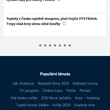
Teploty v Česku rapidně stoupnou, platí trojitá VÝSTRAHA.
Tropy však brzy utnou silné bouřky
Populární témata
Jak zhubnout
Nejlepší filmy 2024
Nejlepší horory
TV program
Změna času
Partie
Počasí
Kdy budou volby
ZOO Nové začátky
Auto – katalog
7 pádů Honzy Dědka
Volby 2025
Svařené víno