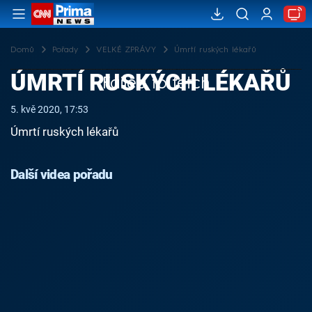
Domů
Pořady
VELKÉ ZPRÁVY
Úmrtí ruských lékařů
ÚMRTÍ RUSKÝCH LÉKAŘŮ
Failed to fetch
5. kvě 2020, 17:53
Úmrtí ruských lékařů
Další videa pořadu