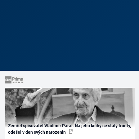
Zemřel spisovatel Vladimír Páral. Na jeho knihy se stály fronty,
odešel v den svých narozenin