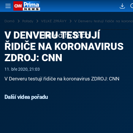
Domů
Pořady
VELKÉ ZPRÁVY
V Denveru testují řidiče na koron
V DENVERU TESTUJÍ
Failed to fetch
ŘIDIČE NA KORONAVIRUS
ZDROJ: CNN
11. bře 2020, 21:03
V Denveru testují řidiče na koronavirus ZDROJ: CNN
Další videa pořadu