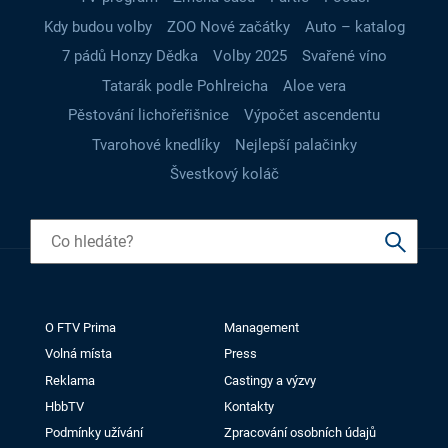
Kdy budou volby
ZOO Nové začátky
Auto – katalog
7 pádů Honzy Dědka
Volby 2025
Svařené víno
Tatarák podle Pohlreicha
Aloe vera
Pěstování lichořeřišnice
Výpočet ascendentu
Tvarohové knedlíky
Nejlepší palačinky
Švestkový koláč
O FTV Prima
Management
Volná místa
Press
Reklama
Castingy a výzvy
HbbTV
Kontakty
Podmínky užívání
Zpracování osobních údajů