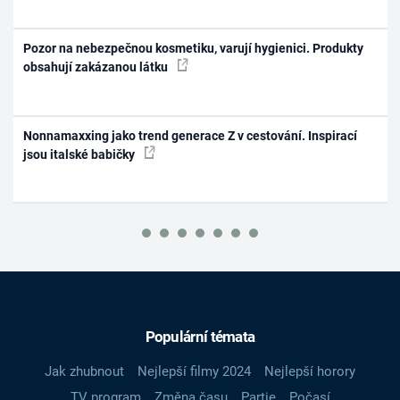
Pozor na nebezpečnou kosmetiku, varují hygienici. Produkty
obsahují zakázanou látku
Nonnamaxxing jako trend generace Z v cestování. Inspirací
jsou italské babičky
Populární témata
Jak zhubnout
Nejlepší filmy 2024
Nejlepší horory
TV program
Změna času
Partie
Počasí