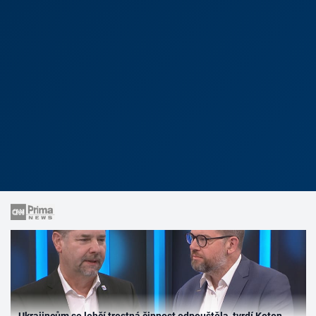
Ukrajincům se lehčí trestná činnost odpouštěla, tvrdí Koten.