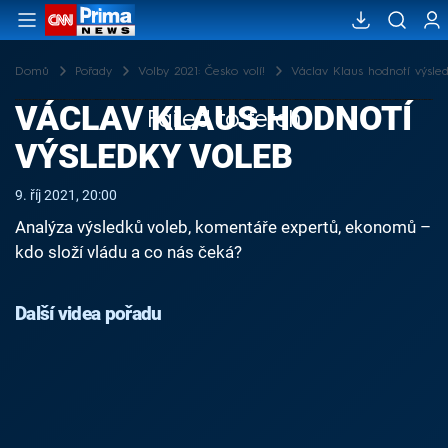
Domů
Pořady
Volby 2021: Česko volí!
Václav Klaus hodnotí výsle
VÁCLAV KLAUS HODNOTÍ
Failed to fetch
VÝSLEDKY VOLEB
9. říj 2021, 20:00
Analýza výsledků voleb, komentáře expertů, ekonomů –
kdo složí vládu a co nás čeká?
Další videa pořadu