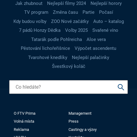
Jak zhubnout
Nejlepší filmy 2024
Nejlepší horory
TV program
Změna času
Partie
Počasí
Kdy budou volby
ZOO Nové začátky
Auto – katalog
7 pádů Honzy Dědka
Volby 2025
Svařené víno
Tatarák podle Pohlreicha
Aloe vera
Pěstování lichořeřišnice
Výpočet ascendentu
Tvarohové knedlíky
Nejlepší palačinky
Švestkový koláč
O FTV Prima
Management
Volná místa
Press
Reklama
Castingy a výzvy