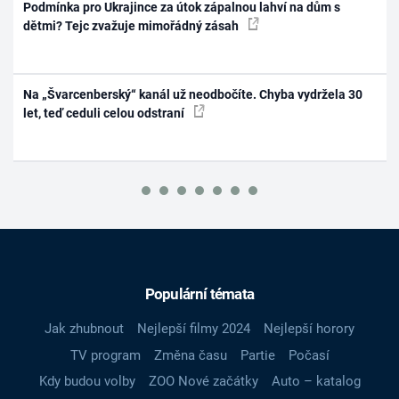
Podmínka pro Ukrajince za útok zápalnou lahví na dům s
dětmi? Tejc zvažuje mimořádný zásah
Na „Švarcenberský“ kanál už neodbočíte. Chyba vydržela 30
let, teď ceduli celou odstraní
Populární témata
Jak zhubnout
Nejlepší filmy 2024
Nejlepší horory
TV program
Změna času
Partie
Počasí
Kdy budou volby
ZOO Nové začátky
Auto – katalog