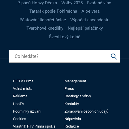
7 pádů Honzy Dědka
Volby 2025
Svařené víno
Tatarák podle Pohlreicha
Aloe vera
Pěstování lichořeřišnice
Výpočet ascendentu
Tvarohové knedlíky
Nejlepší palačinky
Švestkový koláč
O FTV Prima
Management
Volná místa
Press
Reklama
Castingy a výzvy
HbbTV
Kontakty
Podmínky užívání
Zpracování osobních údajů
Cookies
Nápověda
Vlastník FTV Prima spol. s
Redakce