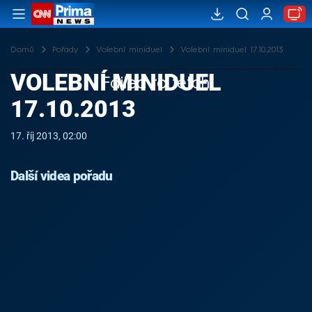
Domů
Pořady
Volební miniduel
Volební miniduel 17.10.2013
VOLEBNÍ MINIDUEL
Failed to fetch
17.10.2013
17. říj 2013, 02:00
Další videa pořadu