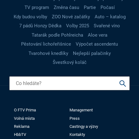
TV program
Změna času
Partie
Počasí
Kdy budou volby
ZOO Nové začátky
Auto – katalog
7 pádů Honzy Dědka
Volby 2025
Svařené víno
Tatarák podle Pohlreicha
Aloe vera
Pěstování lichořeřišnice
Výpočet ascendentu
Tvarohové knedlíky
Nejlepší palačinky
Švestkový koláč
O FTV Prima
Management
Volná místa
Press
Reklama
Castingy a výzvy
HbbTV
Kontakty