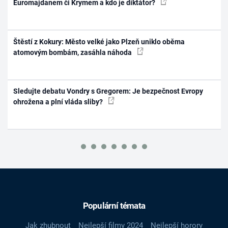
Euromajdanem či Krymem a kdo je diktátor?
Štěstí z Kokury: Město velké jako Plzeň uniklo oběma
atomovým bombám, zasáhla náhoda
Sledujte debatu Vondry s Gregorem: Je bezpečnost Evropy
ohrožena a plní vláda sliby?
Populární témata
Jak zhubnout
Nejlepší filmy 2024
Nejlepší horory