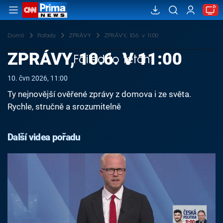
Domů
Pořady
ZPRÁVY
ZPRÁVY, 10.6. v 11:00
ZPRÁVY, 10.6. V 11:00
Failed to fetch
10. čvn 2026, 11:00
Ty nejnovější ověřené zprávy z domova i ze světa.
Rychle, stručně a srozumitelně
Další videa pořadu