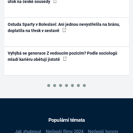
útok na české sousedy
Ostuda Sparty v Boleslavi: Ani jednou nevystřelila na bránu,
doplatila na třesk v sestavě
Vyhýbá se generace Z vedoucím pozicím? Podle sociologů
mladí kariéru obětují jistotě
Populární témata
Jak zhubnout
Nejlepší filmy 2024
Nejlepší horory