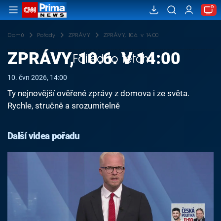
Domů
Pořady
ZPRÁVY
ZPRÁVY, 10.6. v 14:00
ZPRÁVY, 10.6. V 14:00
Failed to fetch
10. čvn 2026, 14:00
Ty nejnovější ověřené zprávy z domova i ze světa.
Rychle, stručně a srozumitelně
Další videa pořadu