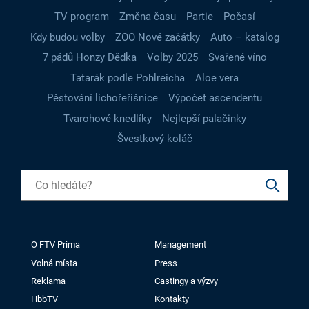
TV program
Změna času
Partie
Počasí
Kdy budou volby
ZOO Nové začátky
Auto – katalog
7 pádů Honzy Dědka
Volby 2025
Svařené víno
Tatarák podle Pohlreicha
Aloe vera
Pěstování lichořeřišnice
Výpočet ascendentu
Tvarohové knedlíky
Nejlepší palačinky
Švestkový koláč
O FTV Prima
Management
Volná místa
Press
Reklama
Castingy a výzvy
HbbTV
Kontakty