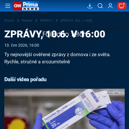
Domů
Pořady
ZPRÁVY
ZPRÁVY, 10.6. v 16:00
ZPRÁVY, 10.6. V 16:00
Failed to fetch
10. čvn 2026, 16:00
Ty nejnovější ověřené zprávy z domova i ze světa.
Rychle, stručně a srozumitelně
Další videa pořadu