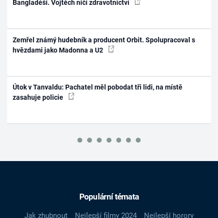
Bangladéši. Vojtěch ničí zdravotnictví
Zemřel známý hudebník a producent Orbit. Spolupracoval s
hvězdami jako Madonna a U2
Útok v Tanvaldu: Pachatel měl pobodat tři lidi, na místě
zasahuje policie
Populární témata
Jak zhubnout
Nejlepší filmy 2024
Nejlepší horory